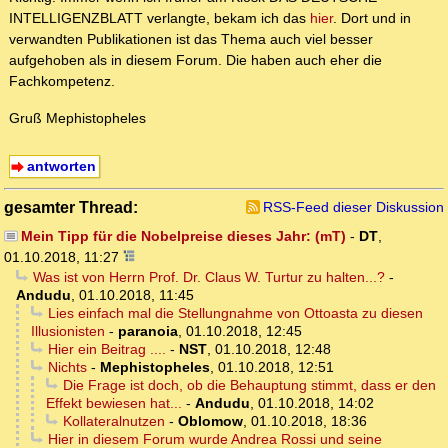
INTELLIGENZBLATT verlangte, bekam ich das
hier
. Dort und in
verwandten Publikationen ist das Thema auch viel besser
aufgehoben als in diesem Forum. Die haben auch eher die
Fachkompetenz.
Gruß Mephistopheles
antworten
gesamter Thread:
RSS-Feed dieser Diskussion
Mein Tipp für die Nobelpreise dieses Jahr: (mT)
-
DT
,
01.10.2018, 11:27
Was ist von Herrn Prof. Dr. Claus W. Turtur zu halten...?
-
Andudu
,
01.10.2018, 11:45
Lies einfach mal die Stellungnahme von Ottoasta zu diesen
Illusionisten
-
paranoia
,
01.10.2018, 12:45
Hier ein Beitrag ....
-
NST
,
01.10.2018, 12:48
Nichts
-
Mephistopheles
,
01.10.2018, 12:51
Die Frage ist doch, ob die Behauptung stimmt, dass er den
Effekt bewiesen hat...
-
Andudu
,
01.10.2018, 14:02
Kollateralnutzen
-
Oblomow
,
01.10.2018, 18:36
Hier in diesem Forum wurde Andrea Rossi und seine