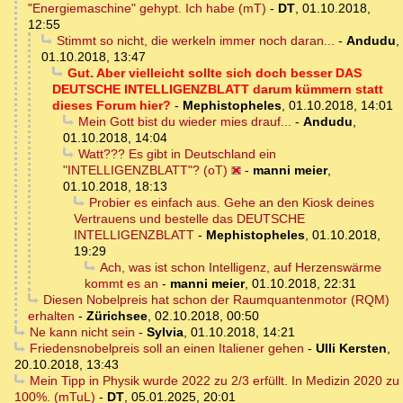
"Energiemaschine" gehypt. Ich habe (mT)
-
DT
,
01.10.2018,
12:55
Stimmt so nicht, die werkeln immer noch daran...
-
Andudu
,
01.10.2018, 13:47
Gut. Aber vielleicht sollte sich doch besser DAS
DEUTSCHE INTELLIGENZBLATT darum kümmern statt
dieses Forum hier?
-
Mephistopheles
,
01.10.2018, 14:01
Mein Gott bist du wieder mies drauf...
-
Andudu
,
01.10.2018, 14:04
Watt??? Es gibt in Deutschland ein
"INTELLIGENZBLATT"? (oT)
-
manni meier
,
01.10.2018, 18:13
Probier es einfach aus. Gehe an den Kiosk deines
Vertrauens und bestelle das DEUTSCHE
INTELLIGENZBLATT
-
Mephistopheles
,
01.10.2018,
19:29
Ach, was ist schon Intelligenz, auf Herzenswärme
kommt es an
-
manni meier
,
01.10.2018, 22:31
Diesen Nobelpreis hat schon der Raumquantenmotor (RQM)
erhalten
-
Zürichsee
,
02.10.2018, 00:50
Ne kann nicht sein
-
Sylvia
,
01.10.2018, 14:21
Friedensnobelpreis soll an einen Italiener gehen
-
Ulli Kersten
,
20.10.2018, 13:43
Mein Tipp in Physik wurde 2022 zu 2/3 erfüllt. In Medizin 2020 zu
100%. (mTuL)
-
DT
,
05.01.2025, 20:01