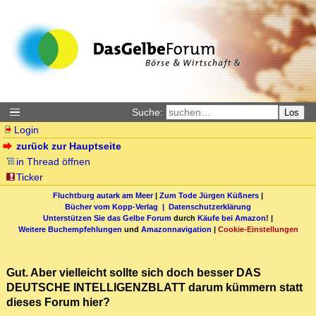
Suche:
Los
Login
zurück zur Hauptseite
in Thread öffnen
Ticker
Fluchtburg autark am Meer
|
Zum Tode Jürgen Küßners
|
Bücher vom Kopp-Verlag |
Datenschutzerklärung
Unterstützen Sie das Gelbe Forum
durch
Käufe bei Amazon
! |
Weitere Buchempfehlungen
und
Amazonnavigation
|
Cookie-Einstellungen
Gut. Aber vielleicht sollte sich doch besser DAS
DEUTSCHE INTELLIGENZBLATT darum kümmern statt
dieses Forum hier?