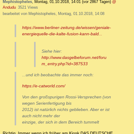
Mephistopheles
,
Montag, 01.10.2018, 14:01
(vor 2867 Tagen)
@
Andudu
3521 Views
bearbeitet von Mephistopheles, Montag, 01.10.2018, 14:08
https://www.berliner-zeitung.de/wissen/geniale-
energiequelle-die-kalte-fusion-kann-bald...
Siehe hier:
http://www.dasgelbeforum.net/foru
m_entry.php?id=387533
...und ich beobachte das immer noch:
https://e-catworld.com/
Von den großspurigen Rossi-Versprechen (von
wegen Serienfertigung bis
2012) ist natürlich nichts geblieben. Aber er ist
auch nicht mehr der
einzige, der sich in dem Bereich tummelt
Richtig. Immer wenn ich früher am Kiosk DAS DEUTSCHE