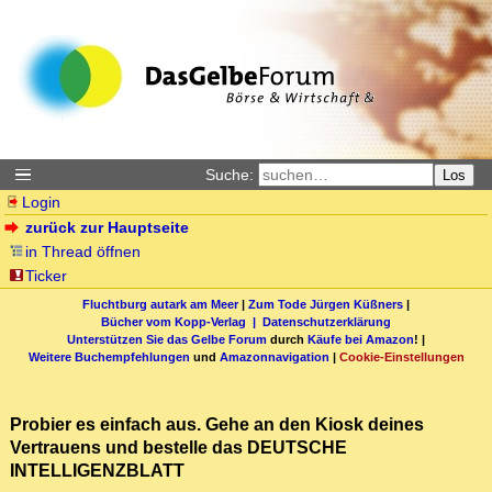
Suche:
Los
Login
zurück zur Hauptseite
in Thread öffnen
Ticker
Fluchtburg autark am Meer
|
Zum Tode Jürgen Küßners
|
Bücher vom Kopp-Verlag |
Datenschutzerklärung
Unterstützen Sie das Gelbe Forum
durch
Käufe bei Amazon
! |
Weitere Buchempfehlungen
und
Amazonnavigation
|
Cookie-Einstellungen
Probier es einfach aus. Gehe an den Kiosk deines
Vertrauens und bestelle das DEUTSCHE
INTELLIGENZBLATT