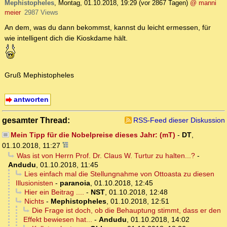
Mephistopheles
,
Montag, 01.10.2018, 19:29
(vor 2867 Tagen)
@ manni
meier
2987 Views
An dem, was du dann bekommst, kannst du leicht ermessen, für
wie intelligent dich die Kioskdame hält.
Gruß Mephistopheles
antworten
gesamter Thread:
RSS-Feed dieser Diskussion
Mein Tipp für die Nobelpreise dieses Jahr: (mT)
-
DT
,
01.10.2018, 11:27
Was ist von Herrn Prof. Dr. Claus W. Turtur zu halten...?
-
Andudu
,
01.10.2018, 11:45
Lies einfach mal die Stellungnahme von Ottoasta zu diesen
Illusionisten
-
paranoia
,
01.10.2018, 12:45
Hier ein Beitrag ....
-
NST
,
01.10.2018, 12:48
Nichts
-
Mephistopheles
,
01.10.2018, 12:51
Die Frage ist doch, ob die Behauptung stimmt, dass er den
Effekt bewiesen hat...
-
Andudu
,
01.10.2018, 14:02