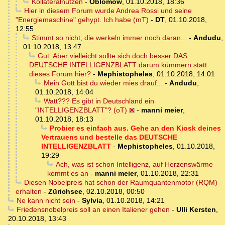
Kollateralnutzen
-
Oblomow
,
01.10.2018, 18:36
Hier in diesem Forum wurde Andrea Rossi und seine
"Energiemaschine" gehypt. Ich habe (mT)
-
DT
,
01.10.2018,
12:55
Stimmt so nicht, die werkeln immer noch daran...
-
Andudu
,
01.10.2018, 13:47
Gut. Aber vielleicht sollte sich doch besser DAS
DEUTSCHE INTELLIGENZBLATT darum kümmern statt
dieses Forum hier?
-
Mephistopheles
,
01.10.2018, 14:01
Mein Gott bist du wieder mies drauf...
-
Andudu
,
01.10.2018, 14:04
Watt??? Es gibt in Deutschland ein
"INTELLIGENZBLATT"? (oT)
-
manni meier
,
01.10.2018, 18:13
Probier es einfach aus. Gehe an den Kiosk deines
Vertrauens und bestelle das DEUTSCHE
INTELLIGENZBLATT
-
Mephistopheles
,
01.10.2018,
19:29
Ach, was ist schon Intelligenz, auf Herzenswärme
kommt es an
-
manni meier
,
01.10.2018, 22:31
Diesen Nobelpreis hat schon der Raumquantenmotor (RQM)
erhalten
-
Zürichsee
,
02.10.2018, 00:50
Ne kann nicht sein
-
Sylvia
,
01.10.2018, 14:21
Friedensnobelpreis soll an einen Italiener gehen
-
Ulli Kersten
,
20.10.2018, 13:43