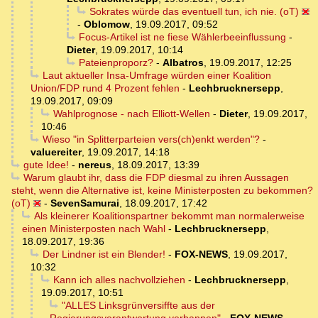
Sokrates würde das eventuell tun, ich nie. (oT)
-
Oblomow
,
19.09.2017, 09:52
Focus-Artikel ist ne fiese Wählerbeeinflussung
-
Dieter
,
19.09.2017, 10:14
Pateienproporz?
-
Albatros
,
19.09.2017, 12:25
Laut aktueller Insa-Umfrage würden einer Koalition
Union/FDP rund 4 Prozent fehlen
-
Lechbrucknersepp
,
19.09.2017, 09:09
Wahlprognose - nach Elliott-Wellen
-
Dieter
,
19.09.2017,
10:46
Wieso "in Splitterparteien vers(ch)enkt werden"?
-
valuereiter
,
19.09.2017, 14:18
gute Idee!
-
nereus
,
18.09.2017, 13:39
Warum glaubt ihr, dass die FDP diesmal zu ihren Aussagen
steht, wenn die Alternative ist, keine Ministerposten zu bekommen?
(oT)
-
SevenSamurai
,
18.09.2017, 17:42
Als kleinerer Koalitionspartner bekommt man normalerweise
einen Ministerposten nach Wahl
-
Lechbrucknersepp
,
18.09.2017, 19:36
Der Lindner ist ein Blender!
-
FOX-NEWS
,
19.09.2017,
10:32
Kann ich alles nachvollziehen
-
Lechbrucknersepp
,
19.09.2017, 10:51
"ALLES Linksgrünversiffte aus der