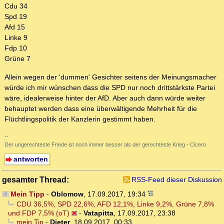
Cdu 34
Spd 19
Afd 15
Linke 9
Fdp 10
Grüne 7
Allein wegen der 'dummen' Gesichter seitens der Meinungsmacher
würde ich mir wünschen dass die SPD nur noch drittstärkste Partei
wäre, idealerweise hinter der AfD. Aber auch dann würde weiter
behauptet werden dass eine überwältigende Mehrheit für die
Flüchtlingspolitik der Kanzlerin gestimmt haben.
--
Der ungerechteste Friede ist noch immer besser als der gerechteste Krieg - Cicero
antworten
gesamter Thread:
RSS-Feed dieser Diskussion
Mein Tipp
-
Oblomow
,
17.09.2017, 19:34
CDU 36,5%, SPD 22,6%, AFD 12,1%, Linke 9,2%, Grüne 7,8%
und FDP 7,5% (oT)
-
Vatapitta
,
17.09.2017, 23:38
mein Tip
-
Dieter
,
18.09.2017, 00:33