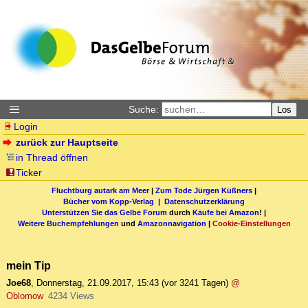
Suche:
Los
Login
zurück zur Hauptseite
in Thread öffnen
Ticker
Fluchtburg autark am Meer
|
Zum Tode Jürgen Küßners
|
Bücher vom Kopp-Verlag |
Datenschutzerklärung
Unterstützen Sie das Gelbe Forum
durch
Käufe bei Amazon
! |
Weitere Buchempfehlungen
und
Amazonnavigation
|
Cookie-Einstellungen
mein Tip
Joe68
,
Donnerstag, 21.09.2017, 15:43
(vor 3241 Tagen)
@
Oblomow
4234 Views