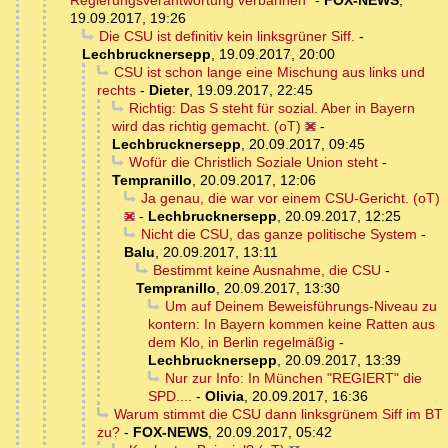
Regierungsverantwortung verbannen"
-
FOX-NEWS
,
19.09.2017, 19:26
Die CSU ist definitiv kein linksgrüner Siff.
-
Lechbrucknersepp
,
19.09.2017, 20:00
CSU ist schon lange eine Mischung aus links und
rechts
-
Dieter
,
19.09.2017, 22:45
Richtig: Das S steht für sozial. Aber in Bayern
wird das richtig gemacht. (oT)
-
Lechbrucknersepp
,
20.09.2017, 09:45
Wofür die Christlich Soziale Union steht
-
Tempranillo
,
20.09.2017, 12:06
Ja genau, die war vor einem CSU-Gericht. (oT)
-
Lechbrucknersepp
,
20.09.2017, 12:25
Nicht die CSU, das ganze politische System
-
Balu
,
20.09.2017, 13:11
Bestimmt keine Ausnahme, die CSU
-
Tempranillo
,
20.09.2017, 13:30
Um auf Deinem Beweisführungs-Niveau zu
kontern: In Bayern kommen keine Ratten aus
dem Klo, in Berlin regelmäßig
-
Lechbrucknersepp
,
20.09.2017, 13:39
Nur zur Info: In München "REGIERT" die
SPD....
-
Olivia
,
20.09.2017, 16:36
Warum stimmt die CSU dann linksgrünem Siff im BT
zu?
-
FOX-NEWS
,
20.09.2017, 05:42