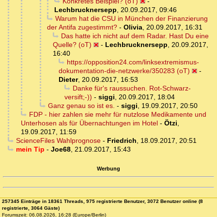
Konkretes Beispiel? (oT)
-
Lechbrucknersepp
,
20.09.2017, 09:46
Warum hat die CSU in München der Finanzierung
der Antifa zugestimmt?
-
Olivia
,
20.09.2017, 16:31
Das hatte ich nicht auf dem Radar. Hast Du eine
Quelle? (oT)
-
Lechbrucknersepp
,
20.09.2017,
16:40
https://opposition24.com/linksextremismus-
dokumentation-die-netzwerke/350283 (oT)
-
Dieter
,
20.09.2017, 16:53
Danke für's raussuchen. Rot-Schwarz-
versift;-))
-
siggi
,
20.09.2017, 18:04
Ganz genau so ist es.
-
siggi
,
19.09.2017, 20:50
FDP - hier zahlen sie mehr für nutzlose Medikamente und
Unterhosen als für Übernachtungen im Hotel
-
Ötzi
,
19.09.2017, 11:59
ScienceFiles Wahlprognose
-
Friedrich
,
18.09.2017, 20:51
mein Tip
-
Joe68
,
21.09.2017, 15:43
Werbung
257345 Einträge in 18361 Threads, 975 registrierte Benutzer, 3072 Benutzer online (8
registrierte, 3064 Gäste)
Forumszeit: 06.08.2026, 16:28 (Europe/Berlin)