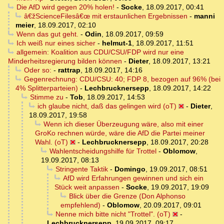
Die AfD wird gegen 20% holen!
-
Socke
,
18.09.2017, 00:41
â€žScienceFilesâ€œ mit erstaunlichen Ergebnissen
-
manni
meier
,
18.09.2017, 02:10
Wenn das gut geht.
-
Odin
,
18.09.2017, 09:59
Ich weiß nur eines sicher
-
helmut-1
,
18.09.2017, 11:51
allgemein: Koalition aus CDU/CSU/FDP wird nur eine
Minderheitsregierung bilden können
-
Dieter
,
18.09.2017, 13:21
Oder so:
-
rattrap
,
18.09.2017, 14:16
Gegenrechnung: CDU/CSU: 40; FDP 8, bezogen auf 96% (bei
4% Splitterparteien)
-
Lechbrucknersepp
,
18.09.2017, 14:22
Stimme zu
-
Tob
,
18.09.2017, 14:53
ich glaube nicht, daß das gelingen wird (oT)
-
Dieter
,
18.09.2017, 19:58
Wenn ich dieser Überzeugung wäre, also mit einer
GroKo rechnen würde, wäre die AfD die Partei meiner
Wahl. (oT)
-
Lechbrucknersepp
,
18.09.2017, 20:28
Wahlentscheidungshilfe für Trottel
-
Oblomow
,
19.09.2017, 08:13
Stringente Taktik
-
Domingo
,
19.09.2017, 08:51
AfD wird Erfahrungen gewinnen und sich ein
Stück weit anpassen
-
Socke
,
19.09.2017, 19:09
Blick über die Grenze (Don Alphonso
empfehlend)
-
Oblomow
,
20.09.2017, 09:01
Nenne mich bitte nicht "Trottel". (oT)
-
Lechbrucknersepp
,
19.09.2017, 09:17