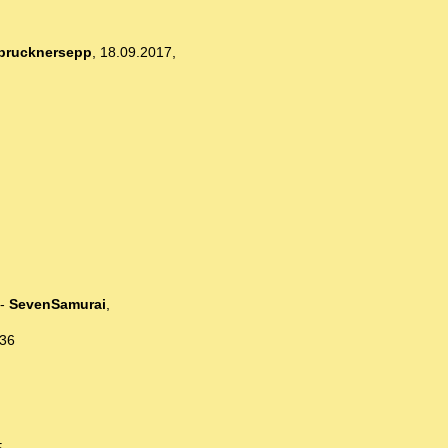
brucknersepp
,
18.09.2017,
-
SevenSamurai
,
:36