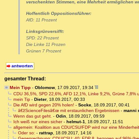
verschenkten Stimmen, eine Mehrheit ermöglichen w
Hoffentlich Oppositionsführer:
AfD: 11 Prozent
Linksgrünversifft:
SPD: 22 Prozent
Die Linke 11 Prozen
Grünen 7 Prozent
antworten
gesamter Thread:
Mein Tipp
-
Oblomow
,
17.09.2017, 19:34
CDU 36,5%, SPD 22,6%, AFD 12,1%, Linke 9,2%, Grüne 7,8% 
mein Tip
-
Dieter
,
18.09.2017, 00:33
Die AfD wird gegen 20% holen!
-
Socke
,
18.09.2017, 00:41
â€žScienceFilesâ€œ mit erstaunlichen Ergebnissen
-
manni 
Wenn das gut geht.
-
Odin
,
18.09.2017, 09:59
Ich weiß nur eines sicher
-
helmut-1
,
18.09.2017, 11:51
allgemein: Koalition aus CDU/CSU/FDP wird nur eine Minderhei
Oder so:
-
rattrap
,
18.09.2017, 14:16
Gegenrechnung: CDU/CSU: 40; FDP 8, bezogen auf 96% (bei 