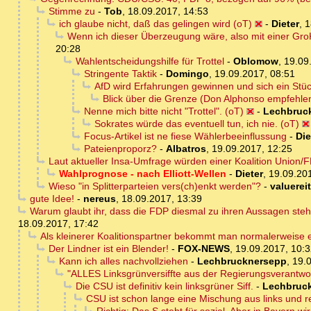
Stimme zu
-
Tob
,
18.09.2017, 14:53
ich glaube nicht, daß das gelingen wird (oT)
-
Dieter
,
1
Wenn ich dieser Überzeugung wäre, also mit einer GroK
20:28
Wahlentscheidungshilfe für Trottel
-
Oblomow
,
19.09
Stringente Taktik
-
Domingo
,
19.09.2017, 08:51
AfD wird Erfahrungen gewinnen und sich ein Stü
Blick über die Grenze (Don Alphonso empfehle
Nenne mich bitte nicht "Trottel". (oT)
-
Lechbruc
Sokrates würde das eventuell tun, ich nie. (oT)
Focus-Artikel ist ne fiese Wählerbeeinflussung
-
Die
Pateienproporz?
-
Albatros
,
19.09.2017, 12:25
Laut aktueller Insa-Umfrage würden einer Koalition Union/
Wahlprognose - nach Elliott-Wellen
-
Dieter
,
19.09.20
Wieso "in Splitterparteien vers(ch)enkt werden"?
-
valuereit
gute Idee!
-
nereus
,
18.09.2017, 13:39
Warum glaubt ihr, dass die FDP diesmal zu ihren Aussagen steht
18.09.2017, 17:42
Als kleinerer Koalitionspartner bekommt man normalerweise 
Der Lindner ist ein Blender!
-
FOX-NEWS
,
19.09.2017, 10:3
Kann ich alles nachvollziehen
-
Lechbrucknersepp
,
19.
"ALLES Linksgrünversiffte aus der Regierungsverantw
Die CSU ist definitiv kein linksgrüner Siff.
-
Lechbruc
CSU ist schon lange eine Mischung aus links und r