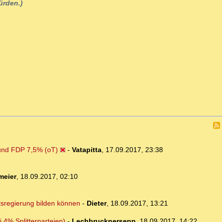
ürden.)
und FDP 7,5% (oT)
-
Vatapitta
,
17.09.2017, 23:38
meier
,
18.09.2017, 02:10
tsregierung bilden können
-
Dieter
,
18.09.2017, 13:21
4% Splitterparteien)
-
Lechbrucknersepp
,
18.09.2017, 14:22