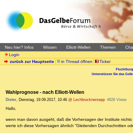
Neu hier? Infos
Wissen
Elliott-Wellen
Themen
Char
Login
zurück zur Hauptseite
in Thread öffnen
Ticker
Fluchtburg
Unterstützen Sie das Gel
Wahlprognose - nach Elliott-Wellen
Dieter
,
Dienstag, 19.09.2017, 10:46
@ Lechbrucknersepp
4926 Views
Hallo,
wenn man davon ausgeht, daß die Vorhersagen der Institute nichts
werte ich diese Vorhersagen ähnlich "Gleitenden Durchschnitten o