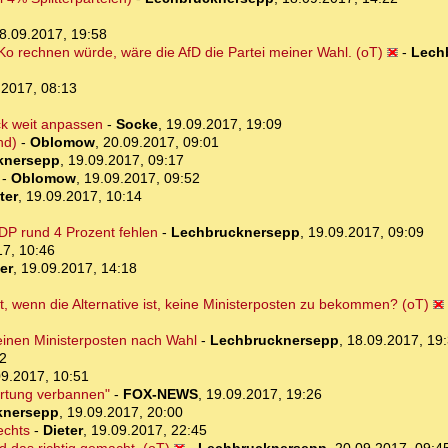
8.09.2017, 19:58
o rechnen würde, wäre die AfD die Partei meiner Wahl. (oT)
-
Lech
.2017, 08:13
ck weit anpassen
-
Socke
,
19.09.2017, 19:09
nd)
-
Oblomow
,
20.09.2017, 09:01
knersepp
,
19.09.2017, 09:17
-
Oblomow
,
19.09.2017, 09:52
ter
,
19.09.2017, 10:14
FDP rund 4 Prozent fehlen
-
Lechbrucknersepp
,
19.09.2017, 09:09
17, 10:46
er
,
19.09.2017, 14:18
, wenn die Alternative ist, keine Ministerposten zu bekommen? (oT)
einen Ministerposten nach Wahl
-
Lechbrucknersepp
,
18.09.2017, 19
2
09.2017, 10:51
ortung verbannen"
-
FOX-NEWS
,
19.09.2017, 19:26
knersepp
,
19.09.2017, 20:00
echts
-
Dieter
,
19.09.2017, 22:45