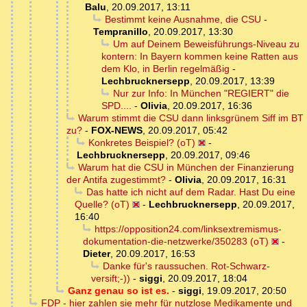
Balu
,
20.09.2017, 13:11
Bestimmt keine Ausnahme, die CSU
-
Tempranillo
,
20.09.2017, 13:30
Um auf Deinem Beweisführungs-Niveau zu
kontern: In Bayern kommen keine Ratten aus
dem Klo, in Berlin regelmäßig
-
Lechbrucknersepp
,
20.09.2017, 13:39
Nur zur Info: In München "REGIERT" die
SPD....
-
Olivia
,
20.09.2017, 16:36
Warum stimmt die CSU dann linksgrünem Siff im BT
zu?
-
FOX-NEWS
,
20.09.2017, 05:42
Konkretes Beispiel? (oT)
-
Lechbrucknersepp
,
20.09.2017, 09:46
Warum hat die CSU in München der Finanzierung
der Antifa zugestimmt?
-
Olivia
,
20.09.2017, 16:31
Das hatte ich nicht auf dem Radar. Hast Du eine
Quelle? (oT)
-
Lechbrucknersepp
,
20.09.2017,
16:40
https://opposition24.com/linksextremismus-
dokumentation-die-netzwerke/350283 (oT)
-
Dieter
,
20.09.2017, 16:53
Danke für's raussuchen. Rot-Schwarz-
versift;-))
-
siggi
,
20.09.2017, 18:04
Ganz genau so ist es.
-
siggi
,
19.09.2017, 20:50
FDP - hier zahlen sie mehr für nutzlose Medikamente und