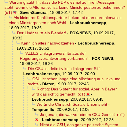
Warum glaubt ihr, dass die FDP diesmal zu ihren Aussagen
steht, wenn die Alternative ist, keine Ministerposten zu bekommen?
(oT)
-
SevenSamurai
,
18.09.2017, 17:42
Als kleinerer Koalitionspartner bekommt man normalerweise
einen Ministerposten nach Wahl
-
Lechbrucknersepp
,
18.09.2017, 19:36
Der Lindner ist ein Blender!
-
FOX-NEWS
,
19.09.2017,
10:32
Kann ich alles nachvollziehen
-
Lechbrucknersepp
,
19.09.2017, 10:51
"ALLES Linksgrünversiffte aus der
Regierungsverantwortung verbannen"
-
FOX-NEWS
,
19.09.2017, 19:26
Die CSU ist definitiv kein linksgrüner Siff.
-
Lechbrucknersepp
,
19.09.2017, 20:00
CSU ist schon lange eine Mischung aus links und
rechts
-
Dieter
,
19.09.2017, 22:45
Richtig: Das S steht für sozial. Aber in Bayern
wird das richtig gemacht. (oT)
-
Lechbrucknersepp
,
20.09.2017, 09:45
Wofür die Christlich Soziale Union steht
-
Tempranillo
,
20.09.2017, 12:06
Ja genau, die war vor einem CSU-Gericht. (oT)
-
Lechbrucknersepp
,
20.09.2017, 12:25
Nicht die CSU, das ganze politische System
-