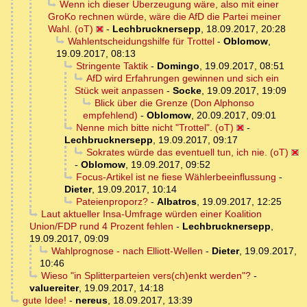
Wenn ich dieser Überzeugung wäre, also mit einer
GroKo rechnen würde, wäre die AfD die Partei meiner
Wahl. (oT)
-
Lechbrucknersepp
,
18.09.2017, 20:28
Wahlentscheidungshilfe für Trottel
-
Oblomow
,
19.09.2017, 08:13
Stringente Taktik
-
Domingo
,
19.09.2017, 08:51
AfD wird Erfahrungen gewinnen und sich ein
Stück weit anpassen
-
Socke
,
19.09.2017, 19:09
Blick über die Grenze (Don Alphonso
empfehlend)
-
Oblomow
,
20.09.2017, 09:01
Nenne mich bitte nicht "Trottel". (oT)
-
Lechbrucknersepp
,
19.09.2017, 09:17
Sokrates würde das eventuell tun, ich nie. (oT)
-
Oblomow
,
19.09.2017, 09:52
Focus-Artikel ist ne fiese Wählerbeeinflussung
-
Dieter
,
19.09.2017, 10:14
Pateienproporz?
-
Albatros
,
19.09.2017, 12:25
Laut aktueller Insa-Umfrage würden einer Koalition
Union/FDP rund 4 Prozent fehlen
-
Lechbrucknersepp
,
19.09.2017, 09:09
Wahlprognose - nach Elliott-Wellen
-
Dieter
,
19.09.2017,
10:46
Wieso "in Splitterparteien vers(ch)enkt werden"?
-
valuereiter
,
19.09.2017, 14:18
gute Idee!
-
nereus
,
18.09.2017, 13:39