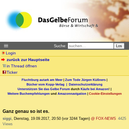
Suche:
Los
Login
zurück zur Hauptseite
in Thread öffnen
Ticker
Fluchtburg autark am Meer
|
Zum Tode Jürgen Küßners
|
Bücher vom Kopp-Verlag |
Datenschutzerklärung
Unterstützen Sie das Gelbe Forum
durch
Käufe bei Amazon
! |
Weitere Buchempfehlungen
und
Amazonnavigation
|
Cookie-Einstellungen
Ganz genau so ist es.
siggi
,
Dienstag, 19.09.2017, 20:50
(vor 3244 Tagen)
@ FOX-NEWS
4425
Views