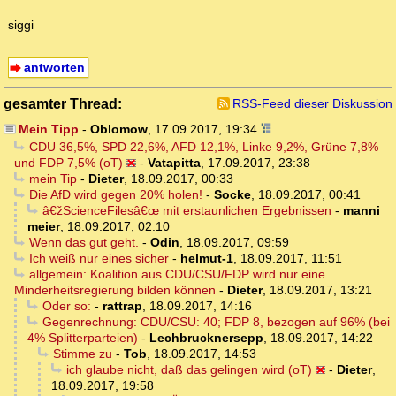
siggi
antworten
gesamter Thread:
RSS-Feed dieser Diskussion
Mein Tipp
-
Oblomow
,
17.09.2017, 19:34
CDU 36,5%, SPD 22,6%, AFD 12,1%, Linke 9,2%, Grüne 7,8%
und FDP 7,5% (oT)
-
Vatapitta
,
17.09.2017, 23:38
mein Tip
-
Dieter
,
18.09.2017, 00:33
Die AfD wird gegen 20% holen!
-
Socke
,
18.09.2017, 00:41
â€žScienceFilesâ€œ mit erstaunlichen Ergebnissen
-
manni
meier
,
18.09.2017, 02:10
Wenn das gut geht.
-
Odin
,
18.09.2017, 09:59
Ich weiß nur eines sicher
-
helmut-1
,
18.09.2017, 11:51
allgemein: Koalition aus CDU/CSU/FDP wird nur eine
Minderheitsregierung bilden können
-
Dieter
,
18.09.2017, 13:21
Oder so:
-
rattrap
,
18.09.2017, 14:16
Gegenrechnung: CDU/CSU: 40; FDP 8, bezogen auf 96% (bei
4% Splitterparteien)
-
Lechbrucknersepp
,
18.09.2017, 14:22
Stimme zu
-
Tob
,
18.09.2017, 14:53
ich glaube nicht, daß das gelingen wird (oT)
-
Dieter
,
18.09.2017, 19:58