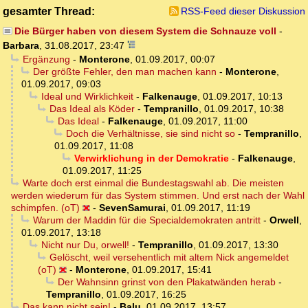
gesamter Thread:
RSS-Feed dieser Diskussion
Die Bürger haben von diesem System die Schnauze voll
-
Barbara
,
31.08.2017, 23:47
Ergänzung
-
Monterone
,
01.09.2017, 00:07
Der größte Fehler, den man machen kann
-
Monterone
,
01.09.2017, 09:03
Ideal und Wirklichkeit
-
Falkenauge
,
01.09.2017, 10:13
Das Ideal als Köder
-
Tempranillo
,
01.09.2017, 10:38
Das Ideal
-
Falkenauge
,
01.09.2017, 11:00
Doch die Verhältnisse, sie sind nicht so
-
Tempranillo
,
01.09.2017, 11:08
Verwirklichung in der Demokratie
-
Falkenauge
,
01.09.2017, 11:25
Warte doch erst einmal die Bundestagswahl ab. Die meisten
werden wiederum für das System stimmen. Und erst nach der Wahl
schimpfen. (oT)
-
SevenSamurai
,
01.09.2017, 11:19
Warum der Maddin für die Specialdemokraten antritt
-
Orwell
,
01.09.2017, 13:18
Nicht nur Du, orwell!
-
Tempranillo
,
01.09.2017, 13:30
Gelöscht, weil versehentlich mit altem Nick angemeldet
(oT)
-
Monterone
,
01.09.2017, 15:41
Der Wahnsinn grinst von den Plakatwänden herab
-
Tempranillo
,
01.09.2017, 16:25
Das kann nicht sein!
-
Balu
,
01.09.2017, 13:57