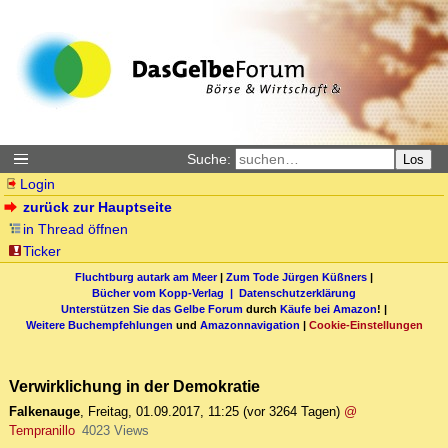
Suche:
Los
Login
zurück zur Hauptseite
in Thread öffnen
Ticker
Fluchtburg autark am Meer
|
Zum Tode Jürgen Küßners
|
Bücher vom Kopp-Verlag |
Datenschutzerklärung
Unterstützen Sie das Gelbe Forum
durch
Käufe bei Amazon
! |
Weitere Buchempfehlungen
und
Amazonnavigation
|
Cookie-Einstellungen
Verwirklichung in der Demokratie
Falkenauge
,
Freitag, 01.09.2017, 11:25
(vor 3264 Tagen)
@
Tempranillo
4023 Views