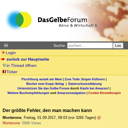
Suche:
Los
Login
zurück zur Hauptseite
in Thread öffnen
Ticker
Fluchtburg autark am Meer
|
Zum Tode Jürgen Küßners
|
Bücher vom Kopp-Verlag |
Datenschutzerklärung
Unterstützen Sie das Gelbe Forum
durch
Käufe bei Amazon
! |
Weitere Buchempfehlungen
und
Amazonnavigation
|
Cookie-Einstellungen
Der größte Fehler, den man machen kann
Monterone
,
Freitag, 01.09.2017, 09:03
(vor 3265 Tagen)
@
Monterone
5906 Views