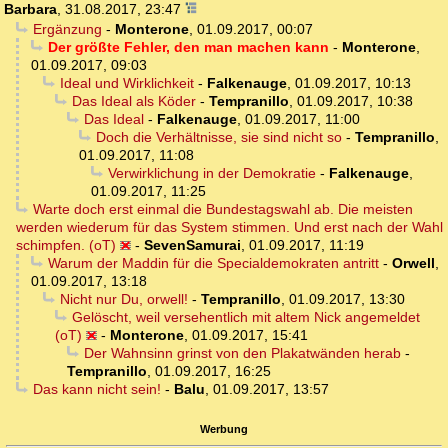
Barbara
,
31.08.2017, 23:47
Ergänzung
-
Monterone
,
01.09.2017, 00:07
Der größte Fehler, den man machen kann
-
Monterone
,
01.09.2017, 09:03
Ideal und Wirklichkeit
-
Falkenauge
,
01.09.2017, 10:13
Das Ideal als Köder
-
Tempranillo
,
01.09.2017, 10:38
Das Ideal
-
Falkenauge
,
01.09.2017, 11:00
Doch die Verhältnisse, sie sind nicht so
-
Tempranillo
,
01.09.2017, 11:08
Verwirklichung in der Demokratie
-
Falkenauge
,
01.09.2017, 11:25
Warte doch erst einmal die Bundestagswahl ab. Die meisten
werden wiederum für das System stimmen. Und erst nach der Wahl
schimpfen. (oT)
-
SevenSamurai
,
01.09.2017, 11:19
Warum der Maddin für die Specialdemokraten antritt
-
Orwell
,
01.09.2017, 13:18
Nicht nur Du, orwell!
-
Tempranillo
,
01.09.2017, 13:30
Gelöscht, weil versehentlich mit altem Nick angemeldet
(oT)
-
Monterone
,
01.09.2017, 15:41
Der Wahnsinn grinst von den Plakatwänden herab
-
Tempranillo
,
01.09.2017, 16:25
Das kann nicht sein!
-
Balu
,
01.09.2017, 13:57
Werbung