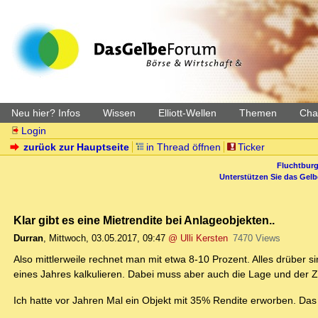
Neu hier? Infos
Wissen
Elliott-Wellen
Themen
Char
Login
zurück zur Hauptseite
in Thread öffnen
Ticker
Fluchtburg
Unterstützen Sie das Gel
Klar gibt es eine Mietrendite bei Anlageobjekten..
Durran
,
Mittwoch, 03.05.2017, 09:47
@ Ulli Kersten
7470 Views
Also mittlerweile rechnet man mit etwa 8-10 Prozent. Alles drüber 
eines Jahres kalkulieren. Dabei muss aber auch die Lage und der Z
Ich hatte vor Jahren Mal ein Objekt mit 35% Rendite erworben. Das g