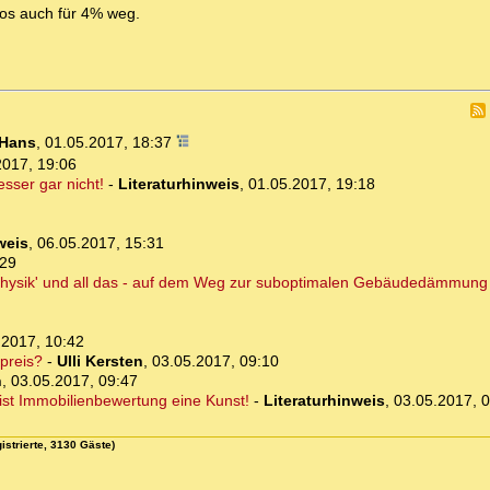
s auch für 4% weg.
Hans
,
01.05.2017, 18:37
2017, 19:06
sser gar nicht!
-
Literaturhinweis
,
01.05.2017, 19:18
weis
,
06.05.2017, 15:31
:29
elphysik' und all das - auf dem Weg zur suboptimalen Gebäudedämmung
.2017, 10:42
preis?
-
Ulli Kersten
,
03.05.2017, 09:10
n
,
03.05.2017, 09:47
ist Immobilienbewertung eine Kunst!
-
Literaturhinweis
,
03.05.2017, 
istrierte, 3130 Gäste)