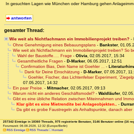
In gesuchten Lagen wie München oder Hamburg gehen Anlageimmo
antworten
gesamter Thread:
Wie weit als Nichtfachmann ein Immobilienprojekt treiben?
-
Ohne Genehmigung eines Bebauungsplans
-
Bankster
,
01.05.
Wie weit als Nichtfachmann ein Immobilienprojekt treiben? So be
Wahl der Baustoffe..... Frage
-
Olivia
,
02.05.2017, 15:34
Gesamtheitliche Fragen
-
D-Marker
,
06.05.2017, 12:51
Confirmation Bias, Dein Name ist Goehler ...
-
Literaturhin
Dank für Deine Einschätzung
-
D-Marker
,
07.05.2017, 11
Goehler, Fischer, das Lichtenfelser Experiment, 'Zieg
07.05.2017, 14:32
Ein paar Preise.
-
Mitmacher
,
02.05.2017, 09:13
Warum nicht ein anderes Geschäftsmodel?
-
Waldläufer
,
02.05
Gibt es eine übliche Relation zwischen Miteinnahmen und Immo
Klar gibt es eine Mietrendite bei Anlageobjekten..
-
Durra
Da gibt es grobe Faustregeln als Anhaltspunkte, danach aber 
257342 Einträge in 18360 Threads, 975 registrierte Benutzer, 3146 Benutzer online (16 reg
Forumszeit: 06.08.2026, 12:32 (Europe/Berlin)
RSS Einträge
RSS Threads
Kontakt