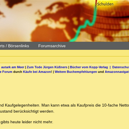
ts / Börsenlinks
Forumsarchive
 autark am Meer
|
Zum Tode Jürgen Küßners
|
Bücher vom Kopp-Verlag |
Datenschut
be Forum
durch
Käufe bei Amazon
! |
Weitere Buchempfehlungen
und
Amazonnavigat
sind Kaufgelegenheiten. Man kann etwa als Kaufpreis die 10-fache Netto
ustand berücksichtigt werden.
ibts heute leider nicht mehr.