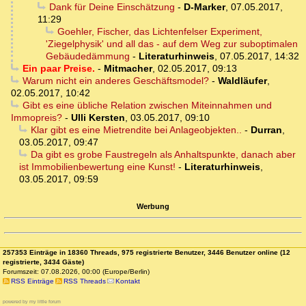
Dank für Deine Einschätzung
-
D-Marker
,
07.05.2017,
11:29
Goehler, Fischer, das Lichtenfelser Experiment,
'Ziegelphysik' und all das - auf dem Weg zur suboptimalen
Gebäudedämmung
-
Literaturhinweis
,
07.05.2017, 14:32
Ein paar Preise.
-
Mitmacher
,
02.05.2017, 09:13
Warum nicht ein anderes Geschäftsmodel?
-
Waldläufer
,
02.05.2017, 10:42
Gibt es eine übliche Relation zwischen Miteinnahmen und
Immopreis?
-
Ulli Kersten
,
03.05.2017, 09:10
Klar gibt es eine Mietrendite bei Anlageobjekten..
-
Durran
,
03.05.2017, 09:47
Da gibt es grobe Faustregeln als Anhaltspunkte, danach aber
ist Immobilienbewertung eine Kunst!
-
Literaturhinweis
,
03.05.2017, 09:59
Werbung
257353 Einträge in 18360 Threads, 975 registrierte Benutzer, 3446 Benutzer online (12
registrierte, 3434 Gäste)
Forumszeit: 07.08.2026, 00:00 (Europe/Berlin)
RSS Einträge
RSS Threads
Kontakt
powered by my little forum