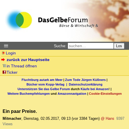
Suche:
Los
Login
zurück zur Hauptseite
in Thread öffnen
Ticker
Fluchtburg autark am Meer
|
Zum Tode Jürgen Küßners
|
Bücher vom Kopp-Verlag |
Datenschutzerklärung
Unterstützen Sie das Gelbe Forum
durch
Käufe bei Amazon
! |
Weitere Buchempfehlungen
und
Amazonnavigation
|
Cookie-Einstellungen
Ein paar Preise.
Mitmacher
,
Dienstag, 02.05.2017, 09:13
(vor 3384 Tagen)
@ Hans
9397
Views