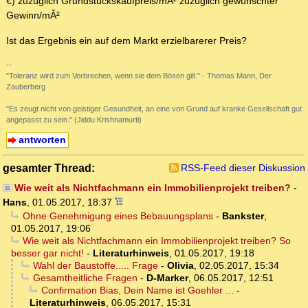
€) zuzüglich Grundstückskaufpreis/mÂ² zuzüglich gewünschter
Gewinn/mÂ²
Ist das Ergebnis ein auf dem Markt erzielbarerer Preis?
--
"Toleranz wird zum Verbrechen, wenn sie dem Bösen gilt." - Thomas Mann, Der
Zauberberg
"Es zeugt nicht von geistiger Gesundheit, an eine von Grund auf kranke Gesellschaft gut
angepasst zu sein." (Jiddu Krishnamurti)
antworten
gesamter Thread:
RSS-Feed dieser Diskussion
Wie weit als Nichtfachmann ein Immobilienprojekt treiben?
-
Hans
,
01.05.2017, 18:37
Ohne Genehmigung eines Bebauungsplans
-
Bankster
,
01.05.2017, 19:06
Wie weit als Nichtfachmann ein Immobilienprojekt treiben? So
besser gar nicht!
-
Literaturhinweis
,
01.05.2017, 19:18
Wahl der Baustoffe..... Frage
-
Olivia
,
02.05.2017, 15:34
Gesamtheitliche Fragen
-
D-Marker
,
06.05.2017, 12:51
Confirmation Bias, Dein Name ist Goehler ...
-
Literaturhinweis
,
06.05.2017, 15:31