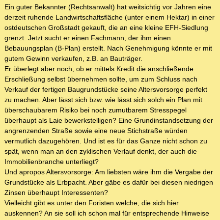
Ein guter Bekannter (Rechtsanwalt) hat weitsichtig vor Jahren eine
derzeit ruhende Landwirtschaftsfläche (unter einem Hektar) in einer
ostdeutschen Großstadt gekauft, die an eine kleine EFH-Siedlung
grenzt. Jetzt sucht er einen Fachmann, der ihm einen
Bebauungsplan (B-Plan) erstellt. Nach Genehmigung könnte er mit
gutem Gewinn verkaufen, z.B. an Bauträger.
Er überlegt aber noch, ob er mittels Kredit die anschließende
Erschließung selbst übernehmen sollte, um zum Schluss nach
Verkauf der fertigen Baugrundstücke seine Altersvorsorge perfekt
zu machen. Aber lässt sich bzw. wie lässt sich solch ein Plan mit
überschaubarem Risiko bei noch zumutbarem Stresspegel
überhaupt als Laie bewerkstelligen? Eine Grundinstandsetzung der
angrenzenden Straße sowie eine neue Stichstraße würden
vermutlich dazugehören. Und ist es für das Ganze nicht schon zu
spät, wenn man an den zyklischen Verlauf denkt, der auch die
Immobilienbranche unterliegt?
Und apropos Altersvorsorge: Am liebsten wäre ihm die Vergabe der
Grundstücke als Erbpacht. Aber gäbe es dafür bei diesen niedrigen
Zinsen überhaupt Interessenten?
Vielleicht gibt es unter den Foristen welche, die sich hier
auskennen? An sie soll ich schon mal für entsprechende Hinweise