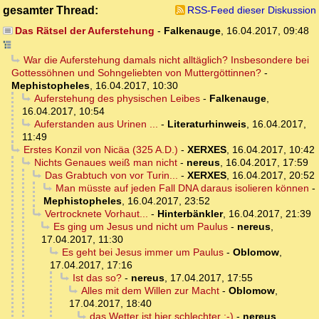
gesamter Thread:
RSS-Feed dieser Diskussion
Das Rätsel der Auferstehung
-
Falkenauge
,
16.04.2017, 09:48
War die Auferstehung damals nicht alltäglich? Insbesondere bei
Gottessöhnen und Sohngeliebten von Muttergöttinnen?
-
Mephistopheles
,
16.04.2017, 10:30
Auferstehung des physischen Leibes
-
Falkenauge
,
16.04.2017, 10:54
Auferstanden aus Urinen ...
-
Literaturhinweis
,
16.04.2017,
11:49
Erstes Konzil von Nicäa (325 A.D.)
-
XERXES
,
16.04.2017, 10:42
Nichts Genaues weiß man nicht
-
nereus
,
16.04.2017, 17:59
Das Grabtuch von vor Turin...
-
XERXES
,
16.04.2017, 20:52
Man müsste auf jeden Fall DNA daraus isolieren können
-
Mephistopheles
,
16.04.2017, 23:52
Vertrocknete Vorhaut...
-
Hinterbänkler
,
16.04.2017, 21:39
Es ging um Jesus und nicht um Paulus
-
nereus
,
17.04.2017, 11:30
Es geht bei Jesus immer um Paulus
-
Oblomow
,
17.04.2017, 17:16
Ist das so?
-
nereus
,
17.04.2017, 17:55
Alles mit dem Willen zur Macht
-
Oblomow
,
17.04.2017, 18:40
das Wetter ist hier schlechter ;-)
-
nereus
,