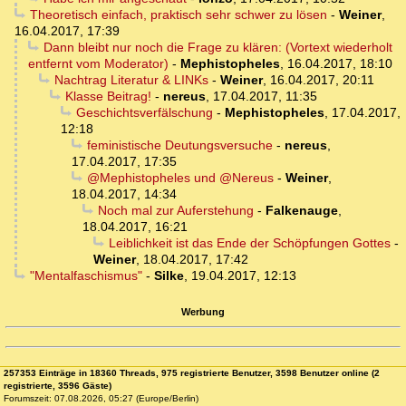
Theoretisch einfach, praktisch sehr schwer zu lösen
-
Weiner
,
16.04.2017, 17:39
Dann bleibt nur noch die Frage zu klären: (Vortext wiederholt
entfernt vom Moderator)
-
Mephistopheles
,
16.04.2017, 18:10
Nachtrag Literatur & LINKs
-
Weiner
,
16.04.2017, 20:11
Klasse Beitrag!
-
nereus
,
17.04.2017, 11:35
Geschichtsverfälschung
-
Mephistopheles
,
17.04.2017,
12:18
feministische Deutungsversuche
-
nereus
,
17.04.2017, 17:35
@Mephistopheles und @Nereus
-
Weiner
,
18.04.2017, 14:34
Noch mal zur Auferstehung
-
Falkenauge
,
18.04.2017, 16:21
Leiblichkeit ist das Ende der Schöpfungen Gottes
-
Weiner
,
18.04.2017, 17:42
"Mentalfaschismus"
-
Silke
,
19.04.2017, 12:13
Werbung
257353 Einträge in 18360 Threads, 975 registrierte Benutzer, 3598 Benutzer online (2
registrierte, 3596 Gäste)
Forumszeit: 07.08.2026, 05:27 (Europe/Berlin)