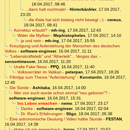
18.04.2017, 08:46
...dann halt nochmals!
-
Hinterbänkler
,
17.04.2017,
23:20
die Kiste hat sich bislang nicht bewegt ;-)
-
nereus
,
18.04.2017, 08:41
Korrektur erlaubt?
-
mh-ing
,
17.04.2017, 12:43
Wider die Mythen
-
Mephistopheles
,
17.04.2017, 14:10
ja und nein
-
mh-ing
,
17.04.2017, 15:55
Kreuzigung und Auferstehung der Menschen des deutschen
Volkes
-
software-engineer
,
16.04.2017, 11:11
"Lebenskräfteleib" und "Ätherleib"... Vergiss das.
-
sensortimecom
,
16.04.2017, 11:20
Uralte Fake News
-
PPQ
,
16.04.2017, 11:40
Volksverräter im Vatikan
-
peterpan
,
17.04.2017, 18:26
Filmtipp zum Thema "Auferstehung"
-
Konstantin
,
16.04.2017,
12:40
Die Sünde
-
Ashitaka
,
16.04.2017, 14:00
Wer von euch wurde schon einmal "neu geboren"?
-
software-engineer
,
16.04.2017, 15:31
Ins Leben erwachen
-
nemo
,
17.04.2017, 23:17
Danke
-
software-engineer
,
18.04.2017, 02:04
Dr. Ravi's Erfahrungen
-
Sligo
,
18.04.2017, 05:38
Eine astronomische Deutung / Video halbe Stunde
-
FESTAN
,
16.04.2017, 14:38
Habe ich mir angeschaut
-
lonzo
,
17.04.2017, 10:52