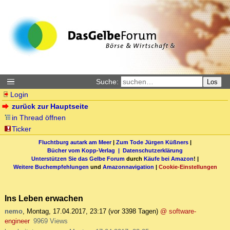
Suche:
Los
Login
zurück zur Hauptseite
in Thread öffnen
Ticker
Fluchtburg autark am Meer
|
Zum Tode Jürgen Küßners
|
Bücher vom Kopp-Verlag |
Datenschutzerklärung
Unterstützen Sie das Gelbe Forum
durch
Käufe bei Amazon
! |
Weitere Buchempfehlungen
und
Amazonnavigation
|
Cookie-Einstellungen
Ins Leben erwachen
nemo
,
Montag, 17.04.2017, 23:17
(vor 3398 Tagen)
@ software-
engineer
9969 Views