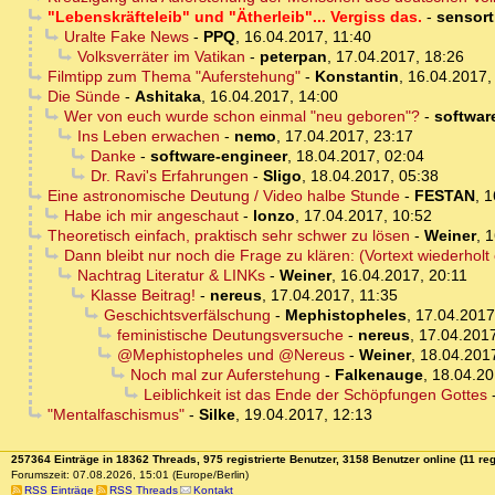
"Lebenskräfteleib" und "Ätherleib"... Vergiss das.
-
sensor
Uralte Fake News
-
PPQ
,
16.04.2017, 11:40
Volksverräter im Vatikan
-
peterpan
,
17.04.2017, 18:26
Filmtipp zum Thema "Auferstehung"
-
Konstantin
,
16.04.2017,
Die Sünde
-
Ashitaka
,
16.04.2017, 14:00
Wer von euch wurde schon einmal "neu geboren"?
-
softwar
Ins Leben erwachen
-
nemo
,
17.04.2017, 23:17
Danke
-
software-engineer
,
18.04.2017, 02:04
Dr. Ravi's Erfahrungen
-
Sligo
,
18.04.2017, 05:38
Eine astronomische Deutung / Video halbe Stunde
-
FESTAN
,
1
Habe ich mir angeschaut
-
lonzo
,
17.04.2017, 10:52
Theoretisch einfach, praktisch sehr schwer zu lösen
-
Weiner
,
1
Dann bleibt nur noch die Frage zu klären: (Vortext wiederhol
Nachtrag Literatur & LINKs
-
Weiner
,
16.04.2017, 20:11
Klasse Beitrag!
-
nereus
,
17.04.2017, 11:35
Geschichtsverfälschung
-
Mephistopheles
,
17.04.2017
feministische Deutungsversuche
-
nereus
,
17.04.2017
@Mephistopheles und @Nereus
-
Weiner
,
18.04.201
Noch mal zur Auferstehung
-
Falkenauge
,
18.04.20
Leiblichkeit ist das Ende der Schöpfungen Gottes
"Mentalfaschismus"
-
Silke
,
19.04.2017, 12:13
257364 Einträge in 18362 Threads, 975 registrierte Benutzer, 3158 Benutzer online (11 reg
Forumszeit: 07.08.2026, 15:01 (Europe/Berlin)
RSS Einträge
RSS Threads
Kontakt