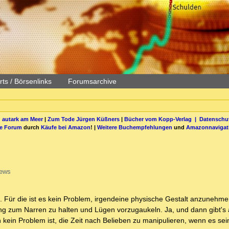
ts / Börsenlinks
Forumsarchive
 autark am Meer
|
Zum Tode Jürgen Küßners
|
Bücher vom Kopp-Verlag |
Datenschut
be Forum
durch
Käufe bei Amazon
! |
Weitere Buchempfehlungen
und
Amazonnavigat
iews
 Für die ist es kein Problem, irgendeine physische Gestalt anzunehmen
ang zum Narren zu halten und Lügen vorzugaukeln. Ja, und dann gibt's
kein Problem ist, die Zeit nach Belieben zu manipulieren, wenn es sein