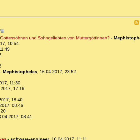
i Gottessöhnen und Sohngeliebten von Muttergöttinnen?
-
Mephistoph
17, 10:54
11:49
2
2
-
Mephistopheles
,
16.04.2017, 23:52
017, 11:30
.2017, 17:16
2017, 18:40
2017, 08:46
:20
8.04.2017, 08:41
kes
-
software-engineer
,
16.04.2017, 11:11