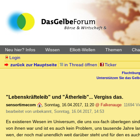
Neu hier? Infos
Wissen
Elliott-Wellen
Themen
Char
Login
zurück zur Hauptseite
in Thread öffnen
Ticker
Fluchtburg
Unterstützen Sie das Gel
"Lebenskräfteleib" und "Ätherleib"... Vergiss das.
sensortimecom
,
Sonntag, 16.04.2017, 11:20
@ Falkenauge
11694 V
bearbeitet von unbekannt, Sonntag, 16.04.2017, 14:53
Es existieren Wesen im Universum, die uns xxx-fach überlegen sind.
von ihnen war und ist es auch kein Problem, uns tausende Jahre l
wen, der noch mal unendlich weit darüber steht und für den es auch 