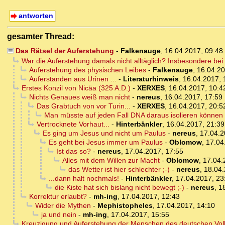
antworten
gesamter Thread:
Das Rätsel der Auferstehung
-
Falkenauge
,
16.04.2017, 09:48
War die Auferstehung damals nicht alltäglich? Insbesondere be
Auferstehung des physischen Leibes
-
Falkenauge
,
16.04.20
Auferstanden aus Urinen ...
-
Literaturhinweis
,
16.04.2017, 
Erstes Konzil von Nicäa (325 A.D.)
-
XERXES
,
16.04.2017, 10:4
Nichts Genaues weiß man nicht
-
nereus
,
16.04.2017, 17:59
Das Grabtuch von vor Turin...
-
XERXES
,
16.04.2017, 20:5
Man müsste auf jeden Fall DNA daraus isolieren können
Vertrocknete Vorhaut...
-
Hinterbänkler
,
16.04.2017, 21:39
Es ging um Jesus und nicht um Paulus
-
nereus
,
17.04.2
Es geht bei Jesus immer um Paulus
-
Oblomow
,
17.04
Ist das so?
-
nereus
,
17.04.2017, 17:55
Alles mit dem Willen zur Macht
-
Oblomow
,
17.04.
das Wetter ist hier schlechter ;-)
-
nereus
,
18.04.
...dann halt nochmals!
-
Hinterbänkler
,
17.04.2017, 23
die Kiste hat sich bislang nicht bewegt ;-)
-
nereus
,
1
Korrektur erlaubt?
-
mh-ing
,
17.04.2017, 12:43
Wider die Mythen
-
Mephistopheles
,
17.04.2017, 14:10
ja und nein
-
mh-ing
,
17.04.2017, 15:55
Kreuzigung und Auferstehung der Menschen des deutschen Vol