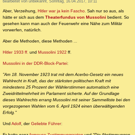
bearbeitet von unbekannt, Sonntag, 16.04.2017, 10:11
Aber, Verzeihung,
Hitler war ja kein Fascho
. Sah nur so aus, als
hätte er sich aus dem
Theaterfundus von Mussolini
bedient. So
gesehen kann man auch der Feuerwehr eine Nähe zum Militär
vorwerfen, natürlich.
Aber die Methoden, diese Methoden ...
Hitler 1933 ff.
und
Mussolini 1922
ff.
Mussolini in der DDR-Block-Partei
:
"Am 18. November 1923 trat mit dem Acerbo-Gesetz ein neues
Wahlrecht in Kraft, das der stärksten politischen Kraft mit
mindestens 25 Prozent der Wählerstimmen automatisch eine
Zweidrittelmehrheit im Parlament sicherte. Auf der Grundlage
dieses Wahlrechts errang Mussolini mit seiner Sammelliste bei den
vorgezogenen Wahlen vom 6. April 1924 einen überwältigenden
Erfolg."
Und
Adolf
, der
Geliebte Führer
:
Er hatte ganz
fameuse Zustimmungsraten
und
"Die Abstimmungen