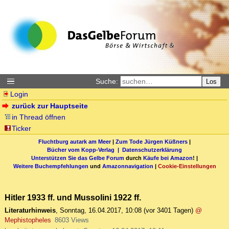
Suche:
Los
Login
zurück zur Hauptseite
in Thread öffnen
Ticker
Fluchtburg autark am Meer
|
Zum Tode Jürgen Küßners
|
Bücher vom Kopp-Verlag |
Datenschutzerklärung
Unterstützen Sie das Gelbe Forum
durch
Käufe bei Amazon
! |
Weitere Buchempfehlungen
und
Amazonnavigation
|
Cookie-Einstellungen
Hitler 1933 ff. und Mussolini 1922 ff.
Literaturhinweis
,
Sonntag, 16.04.2017, 10:08
(vor 3401 Tagen)
@
Mephistopheles
8603 Views