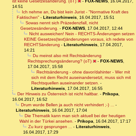
ist keine Gesetzesänderung. (oT)
-
FOX-NEWS
,
16.04.2017,
14:51
Ich nehme an, Du bist kein Jurist - "Normative Kraft des
Faktischen"
-
Literaturhinweis
,
16.04.2017, 15:51
Sowas nennt sich Präzedenzfall, nicht
Gesetzesänderung.
-
FOX-NEWS
,
17.04.2017, 12:44
Nicht ausweichen! Nein - RECHTS-Änderungen setzen
KEINE Gesetzes(text)änderungen voraus, ich redete von
RECHTSänderung
-
Literaturhinweis
,
17.04.2017,
14:21
Du meinst also mit Rechtsänderung
Rechtsprechungsänderung? (oT)
-
FOX-NEWS
,
17.04.2017, 15:58
Rechtsänderung - ohne davor/dahinter - Wer mit
sich mit dem Recht auseinandersetzt, muss sich mit
Rechtsquellen auseinander setzen.
-
Literaturhinweis
,
17.04.2017, 16:55
Der Hinweis zu Österreich ist nicht haltbar.
-
Prikopa
,
16.04.2017, 16:52
Drum wurde Bellen ja auch nicht verhindert ;-) ...
-
Literaturhinweis
,
16.04.2017, 17:04
Die Thematik kann man sich aktuell bei der heutigen
Wahl in der Türkei ansehen.
-
Prikopa
,
16.04.2017, 17:17
Zu kurz gesprungen ...
-
Literaturhinweis
,
16.04.2017, 17:29