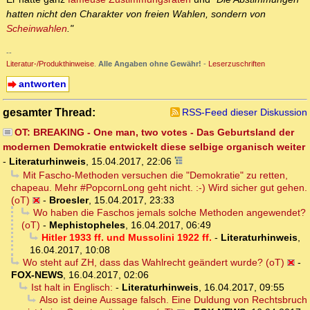
hatten nicht den Charakter von freien Wahlen, sondern von
Scheinwahlen
."
--
Literatur-/Produkthinweise
.
Alle Angaben ohne Gewähr!
-
Leserzuschriften
antworten
gesamter Thread:
RSS-Feed dieser Diskussion
OT: BREAKING - One man, two votes - Das Geburtsland der
modernen Demokratie entwickelt diese selbige organisch weiter
-
Literaturhinweis
,
15.04.2017, 22:06
Mit Fascho-Methoden versuchen die "Demokratie" zu retten,
chapeau. Mehr #PopcornLong geht nicht. :-) Wird sicher gut gehen.
(oT)
-
Broesler
,
15.04.2017, 23:33
Wo haben die Faschos jemals solche Methoden angewendet?
(oT)
-
Mephistopheles
,
16.04.2017, 06:49
Hitler 1933 ff. und Mussolini 1922 ff.
-
Literaturhinweis
,
16.04.2017, 10:08
Wo steht auf ZH, dass das Wahlrecht geändert wurde? (oT)
-
FOX-NEWS
,
16.04.2017, 02:06
Ist halt in Englisch:
-
Literaturhinweis
,
16.04.2017, 09:55
Also ist deine Aussage falsch. Eine Duldung von Rechtsbruch