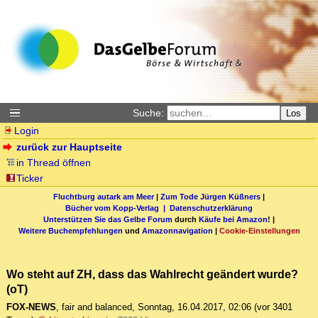
Suche:
Los
Login
zurück zur Hauptseite
in Thread öffnen
Ticker
Fluchtburg autark am Meer
|
Zum Tode Jürgen Küßners
|
Bücher vom Kopp-Verlag |
Datenschutzerklärung
Unterstützen Sie das Gelbe Forum
durch
Käufe bei Amazon
! |
Weitere Buchempfehlungen
und
Amazonnavigation
|
Cookie-Einstellungen
Wo steht auf ZH, dass das Wahlrecht geändert wurde?
(oT)
FOX-NEWS
,
fair and balanced
,
Sonntag, 16.04.2017, 02:06
(vor 3401