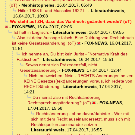
(oT)
-
Mephistopheles
,
16.04.2017, 06:49
Hitler 1933 ff. und Mussolini 1922 ff.
-
Literaturhinweis
,
16.04.2017, 10:08
Wo steht auf ZH, dass das Wahlrecht geändert wurde? (oT)
-
FOX-NEWS
,
16.04.2017, 02:06
Ist halt in Englisch:
-
Literaturhinweis
,
16.04.2017, 09:55
Also ist deine Aussage falsch. Eine Duldung von Rechtsbruch
ist keine Gesetzesänderung. (oT)
-
FOX-NEWS
,
16.04.2017,
14:51
Ich nehme an, Du bist kein Jurist - "Normative Kraft des
Faktischen"
-
Literaturhinweis
,
16.04.2017, 15:51
Sowas nennt sich Präzedenzfall, nicht
Gesetzesänderung.
-
FOX-NEWS
,
17.04.2017, 12:44
Nicht ausweichen! Nein - RECHTS-Änderungen setzen
KEINE Gesetzes(text)änderungen voraus, ich redete von
RECHTSänderung
-
Literaturhinweis
,
17.04.2017,
14:21
Du meinst also mit Rechtsänderung
Rechtsprechungsänderung? (oT)
-
FOX-NEWS
,
17.04.2017, 15:58
Rechtsänderung - ohne davor/dahinter - Wer mit
sich mit dem Recht auseinandersetzt, muss sich mit
Rechtsquellen auseinander setzen.
-
Literaturhinweis
,
17.04.2017, 16:55