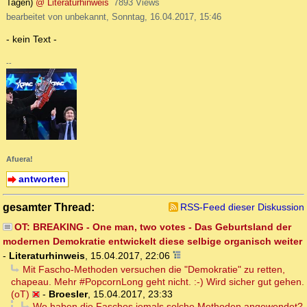
Tagen)
@ Literaturhinweis
7893 Views
bearbeitet von unbekannt, Sonntag, 16.04.2017, 15:46
- kein Text -
--
Afuera!
antworten
gesamter Thread:
RSS-Feed dieser Diskussion
OT: BREAKING - One man, two votes - Das Geburtsland der
modernen Demokratie entwickelt diese selbige organisch weiter
-
Literaturhinweis
,
15.04.2017, 22:06
Mit Fascho-Methoden versuchen die "Demokratie" zu retten,
chapeau. Mehr #PopcornLong geht nicht. :-) Wird sicher gut gehen.
(oT)
-
Broesler
,
15.04.2017, 23:33
Wo haben die Faschos jemals solche Methoden angewendet?