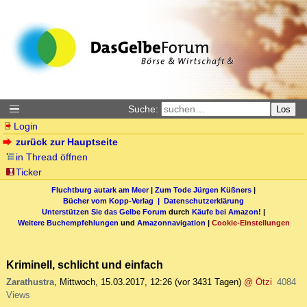
Suche:
Los
Login
zurück zur Hauptseite
in Thread öffnen
Ticker
Fluchtburg autark am Meer
|
Zum Tode Jürgen Küßners
|
Bücher vom Kopp-Verlag |
Datenschutzerklärung
Unterstützen Sie das Gelbe Forum
durch
Käufe bei Amazon
! |
Weitere Buchempfehlungen
und
Amazonnavigation
|
Cookie-Einstellungen
Kriminell, schlicht und einfach
Zarathustra
,
Mittwoch, 15.03.2017, 12:26
(vor 3431 Tagen)
@ Ötzi
4084
Views