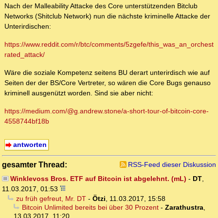
Nach der Malleability Attacke des Core unterstützenden Bitclub
Networks (Shitclub Network) nun die nächste kriminelle Attacke der
Unterirdischen:
https://www.reddit.com/r/btc/comments/5zgefe/this_was_an_orchest
rated_attack/
Wäre die soziale Kompetenz seitens BU derart unterirdisch wie auf
Seiten der der BS/Core Vertreter, so wären die Core Bugs genauso
kriminell ausgenützt worden. Sind sie aber nicht:
https://medium.com/@g.andrew.stone/a-short-tour-of-bitcoin-core-
4558744bf18b
antworten
gesamter Thread:
RSS-Feed dieser Diskussion
Winklevoss Bros. ETF auf Bitcoin ist abgelehnt. (mL)
-
DT
,
11.03.2017, 01:53
zu früh gefreut, Mr. DT
-
Ötzi
,
11.03.2017, 15:58
Bitcoin Unlimited bereits bei über 30 Prozent
-
Zarathustra
,
13.03.2017, 11:20