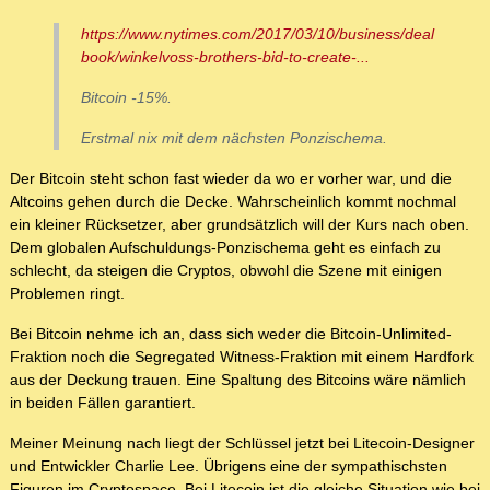
https://www.nytimes.com/2017/03/10/business/deal
book/winkelvoss-brothers-bid-to-create-...
Bitcoin -15%.
Erstmal nix mit dem nächsten Ponzischema.
Der Bitcoin steht schon fast wieder da wo er vorher war, und die
Altcoins gehen durch die Decke. Wahrscheinlich kommt nochmal
ein kleiner Rücksetzer, aber grundsätzlich will der Kurs nach oben.
Dem globalen Aufschuldungs-Ponzischema geht es einfach zu
schlecht, da steigen die Cryptos, obwohl die Szene mit einigen
Problemen ringt.
Bei Bitcoin nehme ich an, dass sich weder die Bitcoin-Unlimited-
Fraktion noch die Segregated Witness-Fraktion mit einem Hardfork
aus der Deckung trauen. Eine Spaltung des Bitcoins wäre nämlich
in beiden Fällen garantiert.
Meiner Meinung nach liegt der Schlüssel jetzt bei Litecoin-Designer
und Entwickler Charlie Lee. Übrigens eine der sympathischsten
Figuren im Cryptospace. Bei Litecoin ist die gleiche Situation wie bei