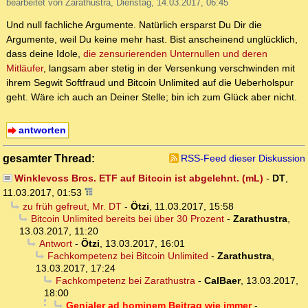
bearbeitet von Zarathustra, Dienstag, 14.03.2017, 06:45
Und null fachliche Argumente. Natürlich ersparst Du Dir die
Argumente, weil Du keine mehr hast. Bist anscheinend unglücklich,
dass deine Idole,
die zensurierenden Unternullen und deren
Mitläufer
, langsam aber stetig in der Versenkung verschwinden mit
ihrem Segwit Softfraud und Bitcoin Unlimited auf die Ueberholspur
geht. Wäre ich auch an Deiner Stelle; bin ich zum Glück aber nicht.
antworten
gesamter Thread:
RSS-Feed dieser Diskussion
Winklevoss Bros. ETF auf Bitcoin ist abgelehnt. (mL)
-
DT
,
11.03.2017, 01:53
zu früh gefreut, Mr. DT
-
Ötzi
,
11.03.2017, 15:58
Bitcoin Unlimited bereits bei über 30 Prozent
-
Zarathustra
,
13.03.2017, 11:20
Antwort
-
Ötzi
,
13.03.2017, 16:01
Fachkompetenz bei Bitcoin Unlimited
-
Zarathustra
,
13.03.2017, 17:24
Fachkompetenz bei Zarathustra
-
CalBaer
,
13.03.2017,
18:00
Genialer ad hominem Beitrag wie immer
-