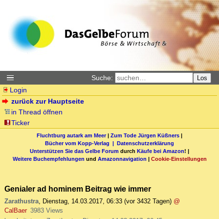
Suche:
Los
Login
zurück zur Hauptseite
in Thread öffnen
Ticker
Fluchtburg autark am Meer
|
Zum Tode Jürgen Küßners
|
Bücher vom Kopp-Verlag |
Datenschutzerklärung
Unterstützen Sie das Gelbe Forum
durch
Käufe bei Amazon
! |
Weitere Buchempfehlungen
und
Amazonnavigation
|
Cookie-Einstellungen
Genialer ad hominem Beitrag wie immer
Zarathustra
,
Dienstag, 14.03.2017, 06:33
(vor 3432 Tagen)
@
CalBaer
3983 Views