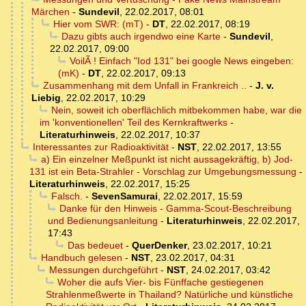
Märchen
-
Sundevil
,
22.02.2017, 08:01
Hier vom SWR: (mT)
-
DT
,
22.02.2017, 08:19
Dazu gibts auch irgendwo eine Karte
-
Sundevil
,
22.02.2017, 09:00
VoilÃ ! Einfach "Iod 131" bei google News eingeben:
(mK)
-
DT
,
22.02.2017, 09:13
Zusammenhang mit dem Unfall in Frankreich ..
-
J. v.
Liebig
,
22.02.2017, 10:29
Nein, soweit ich oberflächlich mitbekommen habe, war die
im 'konventionellen' Teil des Kernkraftwerks
-
Literaturhinweis
,
22.02.2017, 10:37
Interessantes zur Radioaktivität
-
NST
,
22.02.2017, 13:55
a) Ein einzelner Meßpunkt ist nicht aussagekräftig, b) Jod-
131 ist ein Beta-Strahler - Vorschlag zur Umgebungsmessung
-
Literaturhinweis
,
22.02.2017, 15:25
Falsch.
-
SevenSamurai
,
22.02.2017, 15:59
Danke für den Hinweis - Gamma-Scout-Beschreibung
und Bedienungsanleitung
-
Literaturhinweis
,
22.02.2017,
17:43
Das bedeuet
-
QuerDenker
,
23.02.2017, 10:21
Handbuch gelesen
-
NST
,
23.02.2017, 04:31
Messungen durchgeführt
-
NST
,
24.02.2017, 03:42
Woher die aufs Vier- bis Fünffache gestiegenen
Strahlenmeßwerte in Thailand? Natürliche und künstliche