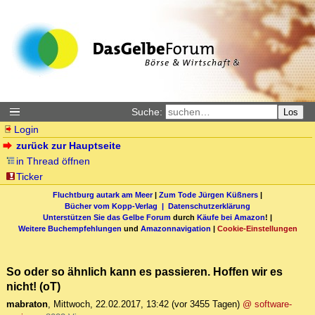
Suche:
Los
Login
zurück zur Hauptseite
in Thread öffnen
Ticker
Fluchtburg autark am Meer
|
Zum Tode Jürgen Küßners
|
Bücher vom Kopp-Verlag |
Datenschutzerklärung
Unterstützen Sie das Gelbe Forum
durch
Käufe bei Amazon
! |
Weitere Buchempfehlungen
und
Amazonnavigation
|
Cookie-Einstellungen
So oder so ähnlich kann es passieren. Hoffen wir es
nicht! (oT)
mabraton
,
Mittwoch, 22.02.2017, 13:42
(vor 3455 Tagen)
@ software-