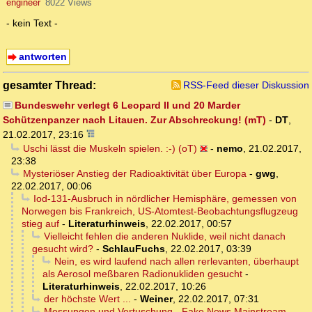
engineer
8022 Views
- kein Text -
antworten
gesamter Thread:
RSS-Feed dieser Diskussion
Bundeswehr verlegt 6 Leopard II und 20 Marder
Schützenpanzer nach Litauen. Zur Abschreckung! (mT)
-
DT
,
21.02.2017, 23:16
Uschi lässt die Muskeln spielen. :-) (oT)
-
nemo
,
21.02.2017,
23:38
Mysteriöser Anstieg der Radioaktivität über Europa
-
gwg
,
22.02.2017, 00:06
Iod-131-Ausbruch in nördlicher Hemisphäre, gemessen von
Norwegen bis Frankreich, US-Atomtest-Beobachtungsflugzeug
stieg auf
-
Literaturhinweis
,
22.02.2017, 00:57
Vielleicht fehlen die anderen Nuklide, weil nicht danach
gesucht wird?
-
SchlauFuchs
,
22.02.2017, 03:39
Nein, es wird laufend nach allen rerlevanten, überhaupt
als Aerosol meßbaren Radionukliden gesucht
-
Literaturhinweis
,
22.02.2017, 10:26
der höchste Wert ...
-
Weiner
,
22.02.2017, 07:31
Messungen und Vertuschung - Fake News Mainstream