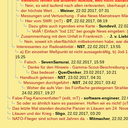
Vielleicht fehlen die anderen Nuklide, weil nicht dana
Nein, es wird laufend nach allen rerlevanten, überhaup
der höchste Wert ...
-
Weiner
,
22.02.2017, 07:31
Messungen und Vertuschung - Fake News Mainstream Mä
Hier vom SWR: (mT)
-
DT
,
22.02.2017, 08:19
Dazu gibts auch irgendwo eine Karte
-
Sundevil
,
22.02
VoilÃ ! Einfach "Iod 131" bei google News eingeben:
Zusammenhang mit dem Unfall in Frankreich ..
-
J. v. Lieb
Nein, soweit ich oberflächlich mitbekommen habe, war die
Interessantes zur Radioaktivität
-
NST
,
22.02.2017, 13:55
a) Ein einzelner Meßpunkt ist nicht aussagekräftig, b) Jod
15:25
Falsch.
-
SevenSamurai
,
22.02.2017, 15:59
Danke für den Hinweis - Gamma-Scout-Beschreibung u
Das bedeuet
-
QuerDenker
,
23.02.2017, 10:21
Handbuch gelesen
-
NST
,
23.02.2017, 04:31
Messungen durchgeführt
-
NST
,
24.02.2017, 03:42
Woher die aufs Vier- bis Fünffache gestiegenen Strahlen
24.02.2017, 19:27
False-Flag-Kanonenfutter? (edit, mT)
-
software-engineer
,
22.
So oder so ähnlich kann es passieren. Hoffen wir es nicht! (o
Das letzte Mal standen deutsche Panzer in Litauen am 24. No
Litauen und der Krieg
-
Sligo
,
22.02.2017, 03:20
NATO-Flieger sind schon seit Jahren da.
-
Mitmacher
,
22.02.20