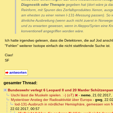
Diagnostik oder Therapie
gegeben hat (dort wäre ja da
Reinform, mit Spuren des Zerfallsproduktes Xenon, ausge
am ehesten zu einer reinen I-131-Messung passen). So 
ähnliche Ausbreitung (wenn auch nicht zuerst in Norwe
und zu erwarten gewesen, wenn in Aleppo/Syrien eine Kre
konventionell
angegriffen
worden wäre.
Ich hatte irgendwo gelesen, dass die Detektoren, die auf Jod anschl
"Fehlen" weiterer Isotope einfach die nicht stattfindende Suche ist.
Ciao!
SF
antworten
gesamter Thread:
Bundeswehr verlegt 6 Leopard II und 20 Marder Schützenpan
Uschi lässt die Muskeln spielen. :-) (oT)
-
nemo
,
21.02.2017,
Mysteriöser Anstieg der Radioaktivität über Europa
-
gwg
,
22.02
Iod-131-Ausbruch in nördlicher Hemisphäre, gemessen von N
22.02.2017, 00:57