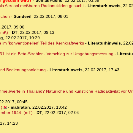
ch gesucht wird?
-
SchlauFuchs
,
22.02.2017, 03:39
t als Aerosol meßbaren Radionukliden gesucht
-
Literaturhinweis
,
22.02
rchen
-
Sundevil
,
22.02.2017, 08:01
.2017, 09:00
 (mK)
-
DT
,
22.02.2017, 09:13
ig
,
22.02.2017, 10:29
 im 'konventionellen' Teil des Kernkraftwerks
-
Literaturhinweis
,
22.0
-131 ist ein Beta-Strahler - Vorschlag zur Umgebungsmessung
-
Literat
nd Bedienungsanleitung
-
Literaturhinweis
,
22.02.2017, 17:43
meßwerte in Thailand? Natürliche und künstliche Radioaktivität vor Or
02.2017, 00:45
T)
-
mabraton
,
22.02.2017, 13:42
vember 1944. (mT)
-
DT
,
22.02.2017, 02:04
17, 14:23