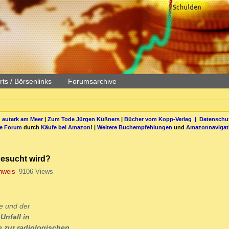
ts / Börsenlinks
Forumsarchive
 autark am Meer
|
Zum Tode Jürgen Küßners
|
Bücher vom Kopp-Verlag |
Datenschut
be Forum
durch
Käufe bei Amazon
! |
Weitere Buchempfehlungen
und
Amazonnavigat
 gesucht wird?
inweis
9106 Views
de und der
n
Unfall in
e zur radiologischen