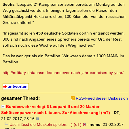
Sechs
"Leopard 2"-Kampfpanzer seien bereits am Montag auf den
Weg geschickt worden. In einigen Tagen sollen die Panzer den
Militärstützpunkt Rukla erreichen, 100 Kilometer von der russischen
Grenze entfernt."
"Insgesamt sollen
450
deutsche Soldaten dorthin entsandt werden.
300 sind nach Angaben eines Sprechers bereits vor Ort, der Rest
soll sich noch diese Woche auf den Weg machen."
Das ist weniger als ein Bataillon. Wir waren damals 1000 MANN im
Bataillon.
http://military-database.de/manoever-nach-jahr-exercises-by-year/
antworten
gesamter Thread:
RSS-Feed dieser Diskussion
Bundeswehr verlegt 6 Leopard II und 20 Marder
Schützenpanzer nach Litauen. Zur Abschreckung! (mT)
-
DT
,
21.02.2017, 23:16
Uschi lässt die Muskeln spielen. :-) (oT)
-
nemo
,
21.02.2017,