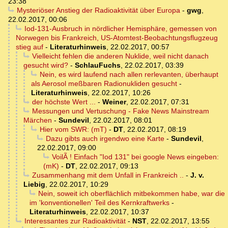
23:38
Mysteriöser Anstieg der Radioaktivität über Europa
-
gwg
,
22.02.2017, 00:06
Iod-131-Ausbruch in nördlicher Hemisphäre, gemessen von
Norwegen bis Frankreich, US-Atomtest-Beobachtungsflugzeug
stieg auf
-
Literaturhinweis
,
22.02.2017, 00:57
Vielleicht fehlen die anderen Nuklide, weil nicht danach
gesucht wird?
-
SchlauFuchs
,
22.02.2017, 03:39
Nein, es wird laufend nach allen rerlevanten, überhaupt
als Aerosol meßbaren Radionukliden gesucht
-
Literaturhinweis
,
22.02.2017, 10:26
der höchste Wert ...
-
Weiner
,
22.02.2017, 07:31
Messungen und Vertuschung - Fake News Mainstream
Märchen
-
Sundevil
,
22.02.2017, 08:01
Hier vom SWR: (mT)
-
DT
,
22.02.2017, 08:19
Dazu gibts auch irgendwo eine Karte
-
Sundevil
,
22.02.2017, 09:00
VoilÃ ! Einfach "Iod 131" bei google News eingeben:
(mK)
-
DT
,
22.02.2017, 09:13
Zusammenhang mit dem Unfall in Frankreich ..
-
J. v.
Liebig
,
22.02.2017, 10:29
Nein, soweit ich oberflächlich mitbekommen habe, war die
im 'konventionellen' Teil des Kernkraftwerks
-
Literaturhinweis
,
22.02.2017, 10:37
Interessantes zur Radioaktivität
-
NST
,
22.02.2017, 13:55