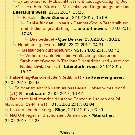
a) Ein einzelner Meßpunkt ist nicht aussagekräftig, b) Jod-
131 ist ein Beta-Strahler - Vorschlag zur Umgebungsmessung
-
Literaturhinweis
,
22.02.2017, 15:25
Falsch.
-
SevenSamurai
,
22.02.2017, 15:59
Danke für den Hinweis - Gamma-Scout-Beschreibung
und Bedienungsanleitung
-
Literaturhinweis
,
22.02.2017,
17:43
Das bedeuet
-
QuerDenker
,
23.02.2017, 10:21
Handbuch gelesen
-
NST
,
23.02.2017, 04:31
Messungen durchgeführt
-
NST
,
24.02.2017, 03:42
Woher die aufs Vier- bis Fünffache gestiegenen
Strahlenmeßwerte in Thailand? Natürliche und künstliche
Radioaktivität vor Ort
-
Literaturhinweis
,
24.02.2017,
19:27
False-Flag-Kanonenfutter? (edit, mT)
-
software-engineer
,
22.02.2017, 00:45
So oder so ähnlich kann es passieren. Hoffen wir es nicht!
(oT)
-
mabraton
,
22.02.2017, 13:42
Das letzte Mal standen deutsche Panzer in Litauen am 24.
November 1944. (mT)
-
DT
,
22.02.2017, 02:04
Litauen und der Krieg
-
Sligo
,
22.02.2017, 03:20
NATO-Flieger sind schon seit Jahren da.
-
Mitmacher
,
22.02.2017, 14:23
Werbung