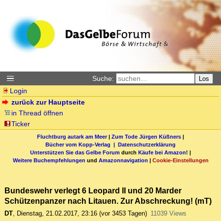
Suche:
Los
Login
zurück zur Hauptseite
in Thread öffnen
Ticker
Fluchtburg autark am Meer
|
Zum Tode Jürgen Küßners
|
Bücher vom Kopp-Verlag |
Datenschutzerklärung
Unterstützen Sie das Gelbe Forum
durch
Käufe bei Amazon
! |
Weitere Buchempfehlungen
und
Amazonnavigation
|
Cookie-Einstellungen
Bundeswehr verlegt 6 Leopard II und 20 Marder
Schützenpanzer nach Litauen. Zur Abschreckung! (mT)
DT
,
Dienstag, 21.02.2017, 23:16
(vor 3453 Tagen)
11039 Views