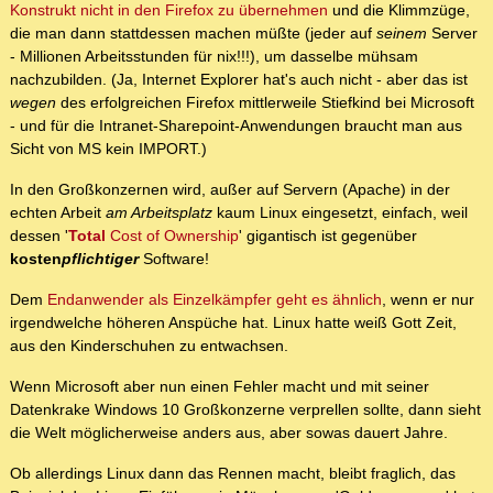
Konstrukt nicht in den Firefox zu übernehmen
und die Klimmzüge,
die man dann stattdessen machen müßte (jeder auf
seinem
Server
- Millionen Arbeitsstunden für nix!!!), um dasselbe mühsam
nachzubilden. (Ja, Internet Explorer hat's auch nicht - aber das ist
wegen
des erfolgreichen Firefox mittlerweile Stiefkind bei Microsoft
- und für die Intranet-Sharepoint-Anwendungen braucht man aus
Sicht von MS kein IMPORT.)
In den Großkonzernen wird, außer auf Servern (Apache) in der
echten Arbeit
am Arbeitsplatz
kaum Linux eingesetzt, einfach, weil
dessen '
Total
Cost of Ownership
' gigantisch ist gegenüber
kosten
pflichtiger
Software!
Dem
Endanwender als Einzelkämpfer geht es ähnlich
, wenn er nur
irgendwelche höheren Anspüche hat. Linux hatte weiß Gott Zeit,
aus den Kinderschuhen zu entwachsen.
Wenn Microsoft aber nun einen Fehler macht und mit seiner
Datenkrake Windows 10 Großkonzerne verprellen sollte, dann sieht
die Welt möglicherweise anders aus, aber sowas dauert Jahre.
Ob allerdings Linux dann das Rennen macht, bleibt fraglich, das