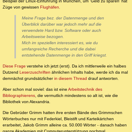
Beispiel der Linux-Einführung in München, um 'Geld zu sparen' hat
Züge von gewissen
Flughäfen
.
Meine Frage bez. der Datenmenge und den
Überblick darüber war jedoch mehr auf die
verwendete Hard bzw. Software oder auch
Arbeitsweise bezogen.
Mich im speziellen interessiert es, wie du
umfangreiche Recherche und die dabei
entstehende Datenmenge in den Griff kriegst.
Diese Frage
verstehe ich jetzt (erst). Da ich mittlerweile ein halbes
Dutzend
Leserzuschriften
ähnlichen Inhalts habe, werde ich da mal
demnächst grundsätzlicher
in diesem Thread
drauf antworten.
Aber schon mal soviel: das ist eine
Arbeitstechnik des
Bibliographierens
, die vermutlich mindestens so alt ist, wie die
Bibliothek von Alexandria.
Die Gebrüder Grimm hatten ihre ersten Bände des Grimmschen
Wörterbuches nur mit Federkiel, Bleistift und Karteikärtchen
erarbeitet, Jakob Grimm alleine ca. 50.000 Wörter - danach haben
ganze Akademien mit Computerunterstützung nochmal