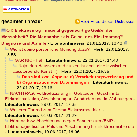
Literatur-/Produkthinweise
.
Alle Angaben ohne Gewähr!
-
Leserzuschriften
antworten
gesamter Thread:
RSS-Feed dieser Diskussion
OT: Elektrosmog - neue allgegenwärtige Geißel der
Menschheit? Die Menschheit als Geisel des Elektrosmog?
Diagnose und Abhilfe
-
Literaturhinweis
,
21.01.2017, 18:48
Wie ist deine persönliche Meinung dazu?
-
Herb
,
22.01.2017,
13:58
GAR NICHTS!
-
Literaturhinweis
,
22.01.2017, 14:43
Naja, den Hausverstand nutzen ist doch eine inzwischen
aussterbende Kunst ;-)
-
Herb
,
22.01.2017, 16:35
Das sind zwei Aspekte a) Verarbeitungswerkzeug und
b) Organisation von Datenmengen
-
Literaturhinweis
,
22.01.2017, 23:16
NACHTRAG: Feldreduzierung in Gebäuden. Geschirmte
Elektroinstallation, Abschirmung an Gebäuden und in Wohnungen
-
Literaturhinweis
,
29.01.2017, 17:35
Weiterer Thread zum Thema Elektrosmog hier:
-
Literaturhinweis
,
01.03.2017, 21:29
Härtung bzw. Abschirmung gegen Sonnensturm/EMP -
Elektromagnetischen Puls und Abschirmung für Elektrosensible u.ä.
-
Literaturhinweis
,
19.06.2017, 19:06