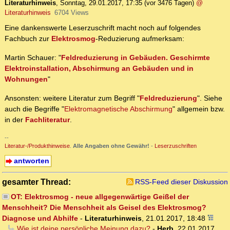
Literaturhinweis
,
Sonntag, 29.01.2017, 17:35
(vor 3476 Tagen)
@
Literaturhinweis
6704 Views
Eine dankenswerte Leserzuschrift macht noch auf folgendes
Fachbuch zur
Elektrosmog
-Reduzierung aufmerksam:
Martin Schauer: "
Feldreduzierung in Gebäuden. Geschirmte
Elektroinstallation, Abschirmung an Gebäuden und in
Wohnungen
"
Ansonsten: weitere Literatur zum Begriff "
Feldreduzierung
". Siehe
auch die Begriffe "
Elektromagnetische Abschirmung
" allgemein bzw.
in der
Fachliteratur
.
--
Literatur-/Produkthinweise
.
Alle Angaben ohne Gewähr!
-
Leserzuschriften
antworten
gesamter Thread:
RSS-Feed dieser Diskussion
OT: Elektrosmog - neue allgegenwärtige Geißel der
Menschheit? Die Menschheit als Geisel des Elektrosmog?
Diagnose und Abhilfe
-
Literaturhinweis
,
21.01.2017, 18:48
Wie ist deine persönliche Meinung dazu?
-
Herb
,
22.01.2017,