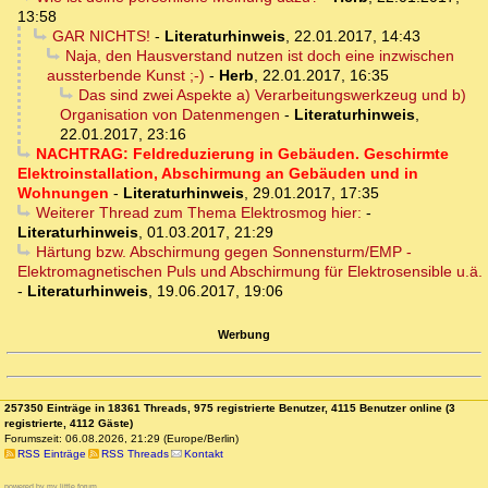
13:58
GAR NICHTS!
-
Literaturhinweis
,
22.01.2017, 14:43
Naja, den Hausverstand nutzen ist doch eine inzwischen
aussterbende Kunst ;-)
-
Herb
,
22.01.2017, 16:35
Das sind zwei Aspekte a) Verarbeitungswerkzeug und b)
Organisation von Datenmengen
-
Literaturhinweis
,
22.01.2017, 23:16
NACHTRAG: Feldreduzierung in Gebäuden. Geschirmte
Elektroinstallation, Abschirmung an Gebäuden und in
Wohnungen
-
Literaturhinweis
,
29.01.2017, 17:35
Weiterer Thread zum Thema Elektrosmog hier:
-
Literaturhinweis
,
01.03.2017, 21:29
Härtung bzw. Abschirmung gegen Sonnensturm/EMP -
Elektromagnetischen Puls und Abschirmung für Elektrosensible u.ä.
-
Literaturhinweis
,
19.06.2017, 19:06
Werbung
257350 Einträge in 18361 Threads, 975 registrierte Benutzer, 4115 Benutzer online (3
registrierte, 4112 Gäste)
Forumszeit: 06.08.2026, 21:29 (Europe/Berlin)
RSS Einträge
RSS Threads
Kontakt
powered by my little forum