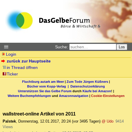
Suche:
Los
Login
zurück zur Hauptseite
in Thread öffnen
Ticker
Fluchtburg autark am Meer
|
Zum Tode Jürgen Küßners
|
Bücher vom Kopp-Verlag |
Datenschutzerklärung
Unterstützen Sie das Gelbe Forum
durch
Käufe bei Amazon
! |
Weitere Buchempfehlungen
und
Amazonnavigation
|
Cookie-Einstellungen
wallstreet-online Artikel von 2011
Palstek
,
Donnerstag, 12.01.2017, 20:24
(vor 3495 Tagen)
@ Udo
9414
Views