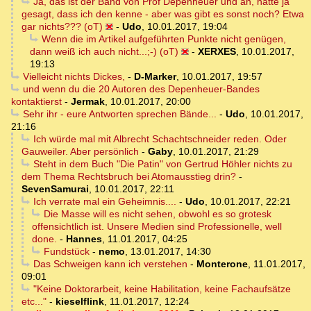
Ja, das ist der Band von Prof Depenheuer und an, hatte ja
gesagt, dass ich den kenne - aber was gibt es sonst noch? Etwa
gar nichts??? (oT)
-
Udo
,
10.01.2017, 19:04
Wenn die im Artikel aufgeführten Punkte nicht genügen,
dann weiß ich auch nicht...;-) (oT)
-
XERXES
,
10.01.2017,
19:13
Vielleicht nichts Dickes,
-
D-Marker
,
10.01.2017, 19:57
und wenn du die 20 Autoren des Depenheuer-Bandes
kontaktierst
-
Jermak
,
10.01.2017, 20:00
Sehr ihr - eure Antworten sprechen Bände...
-
Udo
,
10.01.2017,
21:16
Ich würde mal mit Albrecht Schachtschneider reden. Oder
Gauweiler. Aber persönlich
-
Gaby
,
10.01.2017, 21:29
Steht in dem Buch "Die Patin" von Gertrud Höhler nichts zu
dem Thema Rechtsbruch bei Atomausstieg drin?
-
SevenSamurai
,
10.01.2017, 22:11
Ich verrate mal ein Geheimnis....
-
Udo
,
10.01.2017, 22:21
Die Masse will es nicht sehen, obwohl es so grotesk
offensichtlich ist. Unsere Medien sind Professionelle, well
done.
-
Hannes
,
11.01.2017, 04:25
Fundstück
-
nemo
,
13.01.2017, 14:30
Das Schweigen kann ich verstehen
-
Monterone
,
11.01.2017,
09:01
"Keine Doktorarbeit, keine Habilitation, keine Fachaufsätze
etc..."
-
kieselflink
,
11.01.2017, 12:24