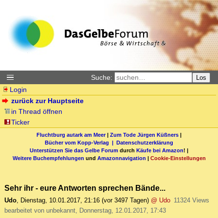
Suche:
Los
Login
zurück zur Hauptseite
in Thread öffnen
Ticker
Fluchtburg autark am Meer
|
Zum Tode Jürgen Küßners
|
Bücher vom Kopp-Verlag |
Datenschutzerklärung
Unterstützen Sie das Gelbe Forum
durch
Käufe bei Amazon
! |
Weitere Buchempfehlungen
und
Amazonnavigation
|
Cookie-Einstellungen
Sehr ihr - eure Antworten sprechen Bände...
Udo
,
Dienstag, 10.01.2017, 21:16
(vor 3497 Tagen)
@ Udo
11324 Views
bearbeitet von unbekannt, Donnerstag, 12.01.2017, 17:43