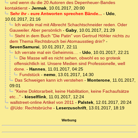
und wenn du die 20 Autoren des Depenheuer-Bandes
kontaktierst
-
Jermak
,
10.01.2017, 20:00
Sehr ihr - eure Antworten sprechen Bände...
-
Udo
,
10.01.2017, 21:16
Ich würde mal mit Albrecht Schachtschneider reden. Oder
Gauweiler. Aber persönlich
-
Gaby
,
10.01.2017, 21:29
Steht in dem Buch "Die Patin" von Gertrud Höhler nichts zu
dem Thema Rechtsbruch bei Atomausstieg drin?
-
SevenSamurai
,
10.01.2017, 22:11
Ich verrate mal ein Geheimnis....
-
Udo
,
10.01.2017, 22:21
Die Masse will es nicht sehen, obwohl es so grotesk
offensichtlich ist. Unsere Medien sind Professionelle, well
done.
-
Hannes
,
11.01.2017, 04:25
Fundstück
-
nemo
,
13.01.2017, 14:30
Das Schweigen kann ich verstehen
-
Monterone
,
11.01.2017,
09:01
"Keine Doktorarbeit, keine Habilitation, keine Fachaufsätze
etc..."
-
kieselflink
,
11.01.2017, 12:24
wallstreet-online Artikel von 2011
-
Palstek
,
12.01.2017, 20:24
@Udo: Rechtsbrüche
-
Leserzuschrift
,
13.01.2017, 18:19
Werbung