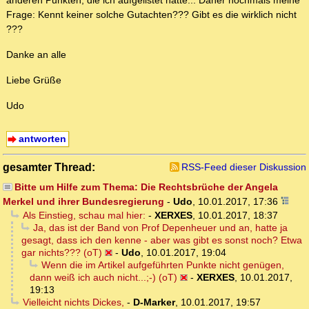
anderen Punkten, die ich aufgelistet hatte... Daher nochmals meine
Frage: Kennt keiner solche Gutachten??? Gibt es die wirklich nicht
???
Danke an alle
Liebe Grüße
Udo
antworten
gesamter Thread:
RSS-Feed dieser Diskussion
Bitte um Hilfe zum Thema: Die Rechtsbrüche der Angela
Merkel und ihrer Bundesregierung
-
Udo
,
10.01.2017, 17:36
Als Einstieg, schau mal hier:
-
XERXES
,
10.01.2017, 18:37
Ja, das ist der Band von Prof Depenheuer und an, hatte ja
gesagt, dass ich den kenne - aber was gibt es sonst noch? Etwa
gar nichts??? (oT)
-
Udo
,
10.01.2017, 19:04
Wenn die im Artikel aufgeführten Punkte nicht genügen,
dann weiß ich auch nicht...;-) (oT)
-
XERXES
,
10.01.2017,
19:13
Vielleicht nichts Dickes,
-
D-Marker
,
10.01.2017, 19:57