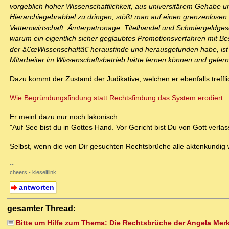
vorgeblich hoher Wissenschaftlichkeit, aus universitärem Gehabe u
Hierarchiegebrabbel zu dringen, stößt man auf einen grenzenlosen 
Vetternwirtschaft, Ämterpatronage, Titelhandel und Schmiergeldgesch
warum ein eigentlich sicher geglaubtes Promotionsverfahren mit Bes
der â€œWissenschaftâ€ herausfinde und herausgefunden habe, ist we
Mitarbeiter im Wissenschaftsbetrieb hätte lernen können und gelern
Dazu kommt der Zustand der Judikative, welchen er ebenfalls treffli
Wie Begründungsfindung statt Rechtsfindung das System erodiert
Er meint dazu nur noch lakonisch:
"Auf See bist du in Gottes Hand. Vor Gericht bist Du von Gott verlas
Selbst, wenn die von Dir gesuchten Rechtsbrüche alle aktenkundig 
--
cheers - kieselflink
antworten
gesamter Thread:
Bitte um Hilfe zum Thema: Die Rechtsbrüche der Angela Mer