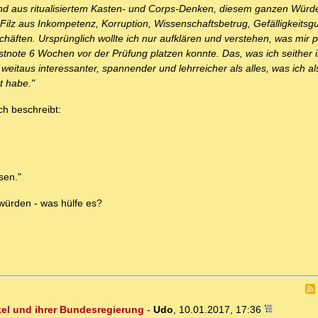
nd aus ritualisiertem Kasten- und Corps-Denken, diesem ganzen Würden
Filz aus Inkompetenz, Korruption, Wissenschaftsbetrug, Gefälligkeitsg
äften. Ursprünglich wollte ich nur aufklären und verstehen, was mir pa
tnote 6 Wochen vor der Prüfung platzen konnte. Das, was ich seither i
itaus interessanter, spannender und lehrreicher als alles, was ich a
t habe."
ch beschreibt:
sen."
würden - was hülfe es?
kel und ihrer Bundesregierung
-
Udo
,
10.01.2017, 17:36