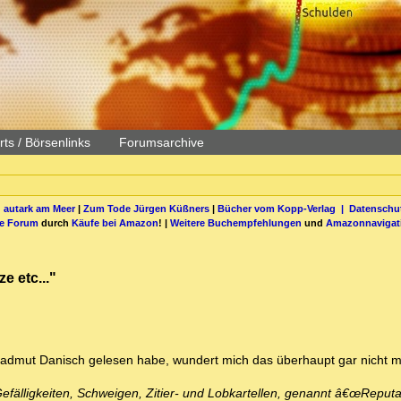
ts / Börsenlinks
Forumsarchive
 autark am Meer
|
Zum Tode Jürgen Küßners
|
Bücher vom Kopp-Verlag |
Datenschut
be Forum
durch
Käufe bei Amazon
! |
Weitere Buchempfehlungen
und
Amazonnavigat
e etc..."
admut Danisch gelesen habe, wundert mich das überhaupt gar nicht m
fälligkeiten, Schweigen, Zitier- und Lobkartellen, genannt â€œReputat