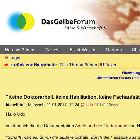
Neu hier? Infos
Wissen
Elliott-Wellen
Themen
Char
Login
zurück zur Hauptseite
in Thread öffnen
Ticker
Fluchtburg
Unterstützen Sie das Gel
"Keine Doktorarbeit, keine Habilitation, keine Fachaufsätz
kieselflink
,
Mittwoch, 11.01.2017, 12:24
@ Udo
10151 Views
Hallo Udo,
seitdem ich die die Dokumentation
Adele und die Fledermaus
von H
"Schafft man es, durch die äußere Schale, durch die Fassade aus Ge