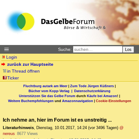
Suche:
Los
Login
zurück zur Hauptseite
in Thread öffnen
Ticker
Fluchtburg autark am Meer
|
Zum Tode Jürgen Küßners
|
Bücher vom Kopp-Verlag |
Datenschutzerklärung
Unterstützen Sie das Gelbe Forum
durch
Käufe bei Amazon
! |
Weitere Buchempfehlungen
und
Amazonnavigation
|
Cookie-Einstellungen
Ich nehme an, hier im Forum ist es unstreitig ...
Literaturhinweis
,
Dienstag, 10.01.2017, 14:24
(vor 3496 Tagen)
@
nereus
8677 Views