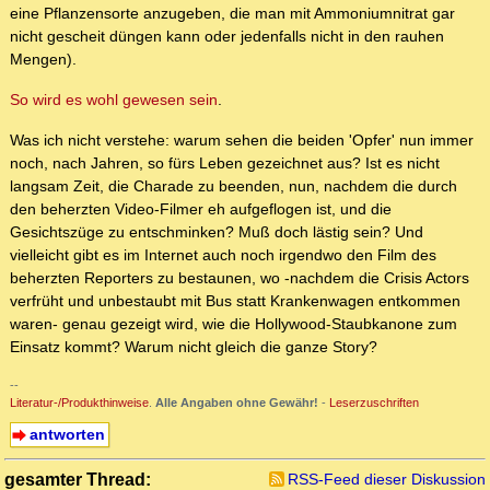
eine Pflanzensorte anzugeben, die man mit Ammoniumnitrat gar
nicht gescheit düngen kann oder jedenfalls nicht in den rauhen
Mengen).
So wird es wohl gewesen sein
.
Was ich nicht verstehe: warum sehen die beiden 'Opfer' nun immer
noch, nach Jahren, so fürs Leben gezeichnet aus? Ist es nicht
langsam Zeit, die Charade zu beenden, nun, nachdem die durch
den beherzten Video-Filmer eh aufgeflogen ist, und die
Gesichtszüge zu entschminken? Muß doch lästig sein? Und
vielleicht gibt es im Internet auch noch irgendwo den Film des
beherzten Reporters zu bestaunen, wo -nachdem die Crisis Actors
verfrüht und unbestaubt mit Bus statt Krankenwagen entkommen
waren- genau gezeigt wird, wie die Hollywood-Staubkanone zum
Einsatz kommt? Warum nicht gleich die ganze Story?
--
Literatur-/Produkthinweise
.
Alle Angaben ohne Gewähr!
-
Leserzuschriften
antworten
gesamter Thread:
RSS-Feed dieser Diskussion