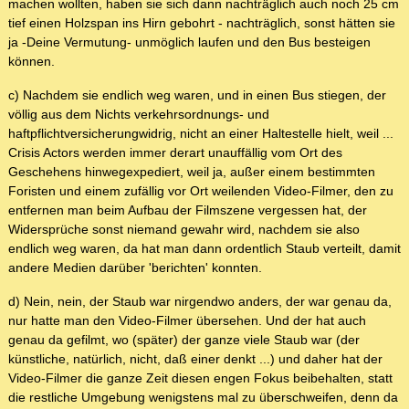
machen wollten, haben sie sich dann nachträglich auch noch 25 cm
tief einen Holzspan ins Hirn gebohrt - nachträglich, sonst hätten sie
ja -Deine Vermutung- unmöglich laufen und den Bus besteigen
können.
c) Nachdem sie endlich weg waren, und in einen Bus stiegen, der
völlig aus dem Nichts verkehrsordnungs- und
haftpflichtversicherungwidrig, nicht an einer Haltestelle hielt, weil ...
Crisis Actors werden immer derart unauffällig vom Ort des
Geschehens hinwegexpediert, weil ja, außer einem bestimmten
Foristen und einem zufällig vor Ort weilenden Video-Filmer, den zu
entfernen man beim Aufbau der Filmszene vergessen hat, der
Widersprüche sonst niemand gewahr wird, nachdem sie also
endlich weg waren, da hat man dann ordentlich Staub verteilt, damit
andere Medien darüber 'berichten' konnten.
d) Nein, nein, der Staub war nirgendwo anders, der war genau da,
nur hatte man den Video-Filmer übersehen. Und der hat auch
genau da gefilmt, wo (später) der ganze viele Staub war (der
künstliche, natürlich, nicht, daß einer denkt ...) und daher hat der
Video-Filmer die ganze Zeit diesen engen Fokus beibehalten, statt
die restliche Umgebung wenigstens mal zu überschweifen, denn da