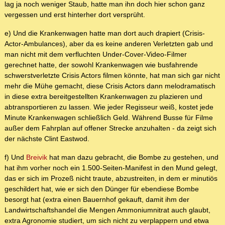
lag ja noch weniger Staub, hatte man ihn doch hier schon ganz
vergessen und erst hinterher dort versprüht.
e) Und die Krankenwagen hatte man dort auch drapiert (Crisis-
Actor-Ambulances), aber da es keine anderen Verletzten gab und
man nicht mit dem verfluchten Under-Cover-Video-Filmer
gerechnet hatte, der sowohl Krankenwagen wie busfahrende
schwerstverletzte Crisis Actors filmen könnte, hat man sich gar nicht
mehr die Mühe gemacht, diese Crisis Actors dann melodramatisch
in diese extra bereitgestellten Krankenwagen zu plazieren und
abtransportieren zu lassen. Wie jeder Regisseur weiß, kostet jede
Minute Krankenwagen schließlich Geld. Während Busse für Filme
außer dem Fahrplan auf offener Strecke anzuhalten - da zeigt sich
der nächste Clint Eastwod.
f) Und
Breivik
hat man dazu gebracht, die Bombe zu gestehen, und
hat ihm vorher noch ein 1.500-Seiten-Manifest in den Mund gelegt,
das er sich im Prozeß nicht traute, abzustreiten, in dem er minutiös
geschildert hat, wie er sich den Dünger für ebendiese Bombe
besorgt hat (extra einen Bauernhof gekauft, damit ihm der
Landwirtschaftshandel die Mengen Ammoniumnitrat auch glaubt,
extra Agronomie studiert, um sich nicht zu verplappern und etwa