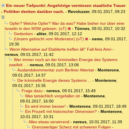
Ein neuer Tiefpunkt: Angehörige vermissen staatliche Trauer
- Politiker denken darüber nach.
-
Revoluzzer
,
09.01.2017, 09:23
Opfer? Welche Opfer? War da was? Habe bisher nur über eine
Israelin in den MSM gelesen. (oT)
-
Tünnes
,
09.01.2017, 10:32
Gedenken
-
aliter
,
09.01.2017, 12:12
(Unsinn gelöscht vom Moderator) (oT)
-
nemo
,
09.01.2017,
19:35
Wenn Alternative auf Etablierte treffen â€“ Fall Anis Amri
-
nereus
,
09.01.2017, 11:42
Wer immer noch an der kriminellen Energie des Systems
zweifelt ..
-
nereus
,
09.01.2017, 13:06
Auslandskommentar zum Berliner Attentat
-
Monterone
,
09.01.2017, 14:37
Die kriminelle Energie dieses Systems ...
-
Monterone
,
09.01.2017, 15:35
Frage dazu
-
nereus
,
09.01.2017, 15:49
Was tatsächlich vorgefallen ist
-
Monterone
,
09.01.2017, 16:00
Es wird immer besser!
-
Monterone
,
09.01.2017, 18:49
Ein Prozeß mit historischer Dimension?
-
Monterone
,
10.01.2017, 10:31
Alles etwas verwirrend
-
nereus
,
10.01.2017, 11:39
Grenzwertiger Scherz mit schweren Folgen
-