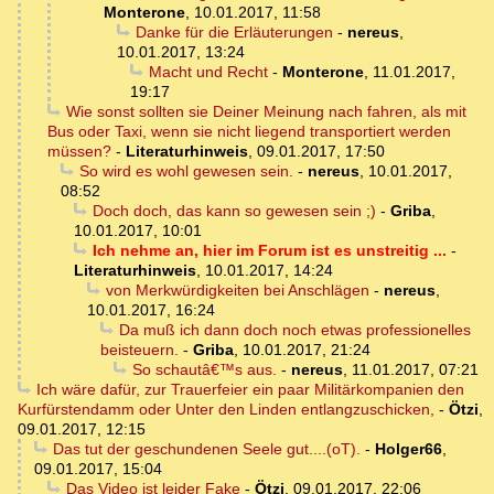
Monterone
,
10.01.2017, 11:58
Danke für die Erläuterungen
-
nereus
,
10.01.2017, 13:24
Macht und Recht
-
Monterone
,
11.01.2017,
19:17
Wie sonst sollten sie Deiner Meinung nach fahren, als mit
Bus oder Taxi, wenn sie nicht liegend transportiert werden
müssen?
-
Literaturhinweis
,
09.01.2017, 17:50
So wird es wohl gewesen sein.
-
nereus
,
10.01.2017,
08:52
Doch doch, das kann so gewesen sein ;)
-
Griba
,
10.01.2017, 10:01
Ich nehme an, hier im Forum ist es unstreitig ...
-
Literaturhinweis
,
10.01.2017, 14:24
von Merkwürdigkeiten bei Anschlägen
-
nereus
,
10.01.2017, 16:24
Da muß ich dann doch noch etwas professionelles
beisteuern.
-
Griba
,
10.01.2017, 21:24
So schautâ€™s aus.
-
nereus
,
11.01.2017, 07:21
Ich wäre dafür, zur Trauerfeier ein paar Militärkompanien den
Kurfürstendamm oder Unter den Linden entlangzuschicken,
-
Ötzi
,
09.01.2017, 12:15
Das tut der geschundenen Seele gut....(oT).
-
Holger66
,
09.01.2017, 15:04
Das Video ist leider Fake
-
Ötzi
,
09.01.2017, 22:06