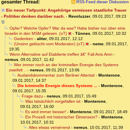
gesamter Thread:
RSS-Feed dieser Diskussion
Ein neuer Tiefpunkt: Angehörige vermissen staatliche Trauer
- Politiker denken darüber nach.
-
Revoluzzer
,
09.01.2017, 09:23
Opfer? Welche Opfer? War da was? Habe bisher nur über eine
Israelin in den MSM gelesen. (oT)
-
Tünnes
,
09.01.2017, 10:32
Gedenken
-
aliter
,
09.01.2017, 12:12
(Unsinn gelöscht vom Moderator) (oT)
-
nemo
,
09.01.2017,
19:35
Wenn Alternative auf Etablierte treffen â€“ Fall Anis Amri
-
nereus
,
09.01.2017, 11:42
Wer immer noch an der kriminellen Energie des Systems
zweifelt ..
-
nereus
,
09.01.2017, 13:06
Auslandskommentar zum Berliner Attentat
-
Monterone
,
09.01.2017, 14:37
Die kriminelle Energie dieses Systems ...
-
Monterone
,
09.01.2017, 15:35
Frage dazu
-
nereus
,
09.01.2017, 15:49
Was tatsächlich vorgefallen ist
-
Monterone
,
09.01.2017, 16:00
Es wird immer besser!
-
Monterone
,
09.01.2017, 18:49
Ein Prozeß mit historischer Dimension?
-
Monterone
,
10.01.2017, 10:31
Alles etwas verwirrend
-
nereus
,
10.01.2017, 11:39