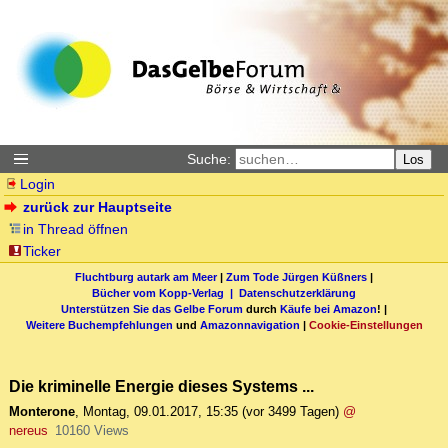
Suche:
Los
Login
zurück zur Hauptseite
in Thread öffnen
Ticker
Fluchtburg autark am Meer
|
Zum Tode Jürgen Küßners
|
Bücher vom Kopp-Verlag |
Datenschutzerklärung
Unterstützen Sie das Gelbe Forum
durch
Käufe bei Amazon
! |
Weitere Buchempfehlungen
und
Amazonnavigation
|
Cookie-Einstellungen
Die kriminelle Energie dieses Systems ...
Monterone
,
Montag, 09.01.2017, 15:35
(vor 3499 Tagen)
@
nereus
10160 Views