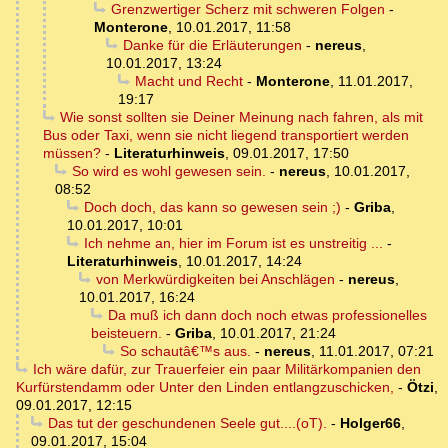
Grenzwertiger Scherz mit schweren Folgen
-
Monterone
,
10.01.2017, 11:58
Danke für die Erläuterungen
-
nereus
,
10.01.2017, 13:24
Macht und Recht
-
Monterone
,
11.01.2017,
19:17
Wie sonst sollten sie Deiner Meinung nach fahren, als mit
Bus oder Taxi, wenn sie nicht liegend transportiert werden
müssen?
-
Literaturhinweis
,
09.01.2017, 17:50
So wird es wohl gewesen sein.
-
nereus
,
10.01.2017,
08:52
Doch doch, das kann so gewesen sein ;)
-
Griba
,
10.01.2017, 10:01
Ich nehme an, hier im Forum ist es unstreitig ...
-
Literaturhinweis
,
10.01.2017, 14:24
von Merkwürdigkeiten bei Anschlägen
-
nereus
,
10.01.2017, 16:24
Da muß ich dann doch noch etwas professionelles
beisteuern.
-
Griba
,
10.01.2017, 21:24
So schautâ€™s aus.
-
nereus
,
11.01.2017, 07:21
Ich wäre dafür, zur Trauerfeier ein paar Militärkompanien den
Kurfürstendamm oder Unter den Linden entlangzuschicken,
-
Ötzi
,
09.01.2017, 12:15
Das tut der geschundenen Seele gut....(oT).
-
Holger66
,
09.01.2017, 15:04