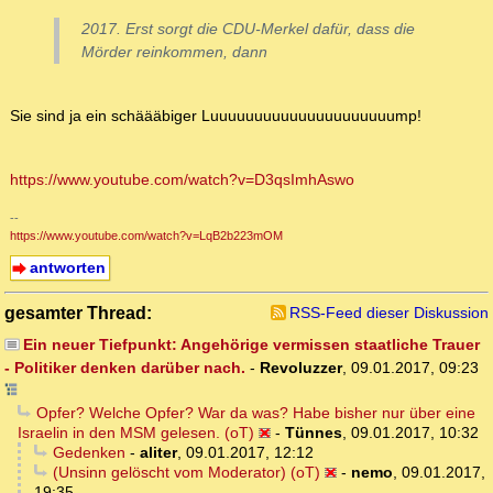
2017. Erst sorgt die CDU-Merkel dafür, dass die
Mörder reinkommen, dann
Sie sind ja ein schäääbiger Luuuuuuuuuuuuuuuuuuuuump!
https://www.youtube.com/watch?v=D3qsImhAswo
--
https://www.youtube.com/watch?v=LqB2b223mOM
antworten
gesamter Thread:
RSS-Feed dieser Diskussion
Ein neuer Tiefpunkt: Angehörige vermissen staatliche Trauer
- Politiker denken darüber nach.
-
Revoluzzer
,
09.01.2017, 09:23
Opfer? Welche Opfer? War da was? Habe bisher nur über eine
Israelin in den MSM gelesen. (oT)
-
Tünnes
,
09.01.2017, 10:32
Gedenken
-
aliter
,
09.01.2017, 12:12
(Unsinn gelöscht vom Moderator) (oT)
-
nemo
,
09.01.2017,
19:35