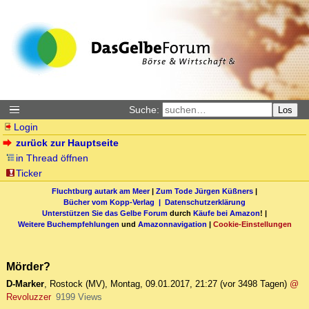
Suche:
Los
Login
zurück zur Hauptseite
in Thread öffnen
Ticker
Fluchtburg autark am Meer
|
Zum Tode Jürgen Küßners
|
Bücher vom Kopp-Verlag |
Datenschutzerklärung
Unterstützen Sie das Gelbe Forum
durch
Käufe bei Amazon
! |
Weitere Buchempfehlungen
und
Amazonnavigation
|
Cookie-Einstellungen
Mörder?
D-Marker
,
Rostock (MV)
,
Montag, 09.01.2017, 21:27
(vor 3498 Tagen)
@
Revoluzzer
9199 Views