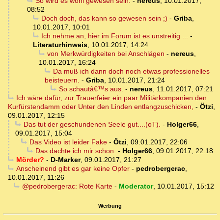
So wird es wohl gewesen sein.
-
nereus
,
10.01.2017,
08:52
Doch doch, das kann so gewesen sein ;)
-
Griba
,
10.01.2017, 10:01
Ich nehme an, hier im Forum ist es unstreitig ...
-
Literaturhinweis
,
10.01.2017, 14:24
von Merkwürdigkeiten bei Anschlägen
-
nereus
,
10.01.2017, 16:24
Da muß ich dann doch noch etwas professionelles
beisteuern.
-
Griba
,
10.01.2017, 21:24
So schautâ€™s aus.
-
nereus
,
11.01.2017, 07:21
Ich wäre dafür, zur Trauerfeier ein paar Militärkompanien den
Kurfürstendamm oder Unter den Linden entlangzuschicken,
-
Ötzi
,
09.01.2017, 12:15
Das tut der geschundenen Seele gut....(oT).
-
Holger66
,
09.01.2017, 15:04
Das Video ist leider Fake
-
Ötzi
,
09.01.2017, 22:06
Das dachte ich mir schon.
-
Holger66
,
09.01.2017, 22:18
Mörder?
-
D-Marker
,
09.01.2017, 21:27
Anscheinend gibt es gar keine Opfer
-
pedrobergerac
,
10.01.2017, 11:26
@pedrobergerac: Rote Karte
-
Moderator
,
10.01.2017, 15:12
Werbung