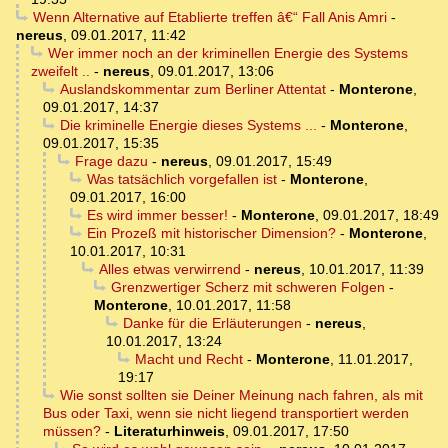
Wenn Alternative auf Etablierte treffen â€“ Fall Anis Amri
-
nereus
,
09.01.2017, 11:42
Wer immer noch an der kriminellen Energie des Systems
zweifelt ..
-
nereus
,
09.01.2017, 13:06
Auslandskommentar zum Berliner Attentat
-
Monterone
,
09.01.2017, 14:37
Die kriminelle Energie dieses Systems ...
-
Monterone
,
09.01.2017, 15:35
Frage dazu
-
nereus
,
09.01.2017, 15:49
Was tatsächlich vorgefallen ist
-
Monterone
,
09.01.2017, 16:00
Es wird immer besser!
-
Monterone
,
09.01.2017, 18:49
Ein Prozeß mit historischer Dimension?
-
Monterone
,
10.01.2017, 10:31
Alles etwas verwirrend
-
nereus
,
10.01.2017, 11:39
Grenzwertiger Scherz mit schweren Folgen
-
Monterone
,
10.01.2017, 11:58
Danke für die Erläuterungen
-
nereus
,
10.01.2017, 13:24
Macht und Recht
-
Monterone
,
11.01.2017,
19:17
Wie sonst sollten sie Deiner Meinung nach fahren, als mit
Bus oder Taxi, wenn sie nicht liegend transportiert werden
müssen?
-
Literaturhinweis
,
09.01.2017, 17:50