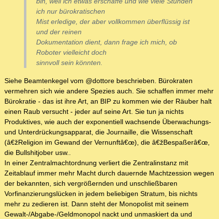
bin, weil ich etwas erschaffe und wie viele Stunden
ich nur bürokratischen
Mist erledige, der aber vollkommen überflüssig ist
und der reinen
Dokumentation dient, dann frage ich mich, ob
Roboter vielleicht doch
sinnvoll sein könnten.
Siehe Beamtenkegel vom @dottore beschrieben. Bürokraten
vermehren sich wie andere Spezies auch. Sie schaffen immer mehr
Bürokratie - das ist ihre Art, an BIP zu kommen wie der Räuber halt
einen Raub versucht - jeder auf seine Art. Sie tun ja nichts
Produktives, wie auch der exponentiell wachsende Überwachungs-
und Unterdrückungsapparat, die Journaille, die Wissenschaft
(â€žReligion im Gewand der Vernunftâ€œ), die â€žBespaßerâ€œ,
die Bullshitjober usw..
In einer Zentralmachtordnung verliert die Zentralinstanz mit
Zeitablauf immer mehr Macht durch dauernde Machtzession wegen
der bekannten, sich vergrößernden und unschließbaren
Vorfinanzierungslücken in jedem beliebigen Stratum, bis nichts
mehr zu zedieren ist. Dann steht der Monopolist mit seinem
Gewalt-/Abgabe-/Geldmonopol nackt und unmaskiert da und