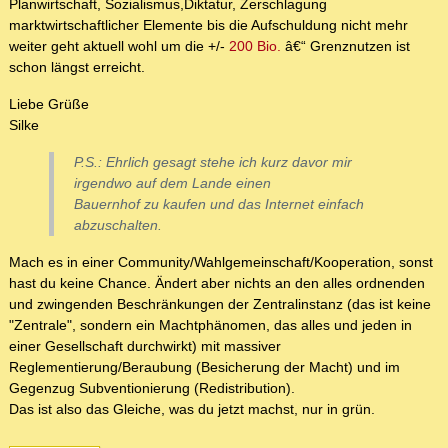
Planwirtschaft, Sozialismus,Diktatur, Zerschlagung
marktwirtschaftlicher Elemente bis die Aufschuldung nicht mehr
weiter geht aktuell wohl um die +/-
200 Bio.
â€“ Grenznutzen ist
schon längst erreicht.
Liebe Grüße
Silke
P.S.: Ehrlich gesagt stehe ich kurz davor mir
irgendwo auf dem Lande einen
Bauernhof zu kaufen und das Internet einfach
abzuschalten.
Mach es in einer Community/Wahlgemeinschaft/Kooperation, sonst
hast du keine Chance. Ändert aber nichts an den alles ordnenden
und zwingenden Beschränkungen der Zentralinstanz (das ist keine
"Zentrale", sondern ein Machtphänomen, das alles und jeden in
einer Gesellschaft durchwirkt) mit massiver
Reglementierung/Beraubung (Besicherung der Macht) und im
Gegenzug Subventionierung (Redistribution).
Das ist also das Gleiche, was du jetzt machst, nur in grün.