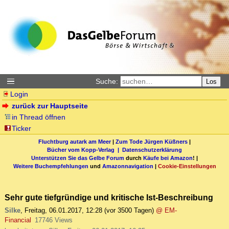
Suche:
Los
Login
zurück zur Hauptseite
in Thread öffnen
Ticker
Fluchtburg autark am Meer
|
Zum Tode Jürgen Küßners
|
Bücher vom Kopp-Verlag |
Datenschutzerklärung
Unterstützen Sie das Gelbe Forum
durch
Käufe bei Amazon
! |
Weitere Buchempfehlungen
und
Amazonnavigation
|
Cookie-Einstellungen
Sehr gute tiefgründige und kritische Ist-Beschreibung
Silke
,
Freitag, 06.01.2017, 12:28
(vor 3500 Tagen)
@ EM-
Financial
17746 Views