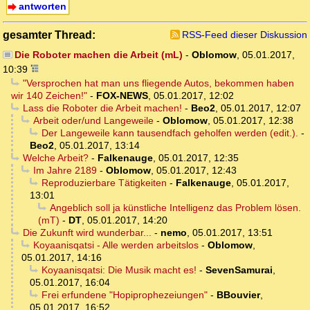
antworten
gesamter Thread:
RSS-Feed dieser Diskussion
Die Roboter machen die Arbeit (mL)
-
Oblomow
,
05.01.2017,
10:39
"Versprochen hat man uns fliegende Autos, bekommen haben
wir 140 Zeichen!"
-
FOX-NEWS
,
05.01.2017, 12:02
Lass die Roboter die Arbeit machen!
-
Beo2
,
05.01.2017, 12:07
Arbeit oder/und Langeweile
-
Oblomow
,
05.01.2017, 12:38
Der Langeweile kann tausendfach geholfen werden (edit.).
-
Beo2
,
05.01.2017, 13:14
Welche Arbeit?
-
Falkenauge
,
05.01.2017, 12:35
Im Jahre 2189
-
Oblomow
,
05.01.2017, 12:43
Reproduzierbare Tätigkeiten
-
Falkenauge
,
05.01.2017,
13:01
Angeblich soll ja künstliche Intelligenz das Problem lösen.
(mT)
-
DT
,
05.01.2017, 14:20
Die Zukunft wird wunderbar...
-
nemo
,
05.01.2017, 13:51
Koyaanisqatsi - Alle werden arbeitslos
-
Oblomow
,
05.01.2017, 14:16
Koyaanisqatsi: Die Musik macht es!
-
SevenSamurai
,
05.01.2017, 16:04
Frei erfundene "Hopiprophezeiungen"
-
BBouvier
,
05.01.2017, 16:52