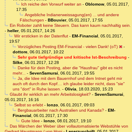
Ich reiche den Vorwurf weiter an
-
Oblomow
,
05.01.2017,
17:35
Angebliche Indianerweissagung(en) ... und andere
Fälschungen
-
BBouvier
,
05.01.2017, 17:55
Ein Roboter zahlt keine Steuern. Das kann kaum nachhaltig sein.
-
heller
,
05.01.2017, 14:26
Wir ersticken in der Datenflut
-
EM-Financial
,
05.01.2017,
19:57
Vorzügliches Posting EM-Financial - vielen Dank! (oT)
-
dottore
,
06.01.2017, 10:22
Sehr gute tiefgründige und kritische Ist-Beschreibung
-
Silke
,
06.01.2017, 12:28
Danke für dein Posting, aber die "Hausfrau" gibt es nicht
mehr...
-
SevenSamurai
,
06.01.2017, 19:55
Ja, die Idee mit dem Bauernhof und dem Intnet geht mir
auch oft durch den Kopf.... ich glaube leider nicht, dass "sie"
uns "dort" in Ruhe lassen.
-
Olivia
,
18.03.2020, 15:23
Glaubt ihr wirklich an mehr Arbeitslosigkeit?
-
SevenSamurai
,
05.01.2017, 16:16
Selbst so erlebt
-
lonzo
,
06.01.2017, 09:03
Bergbauarbeiter nach Australien und Kanada?
-
EM-
Financial
,
06.01.2017, 17:30
Gute Idee
-
lonzo
,
08.01.2017, 19:10
Das Märchen der Weber über vollautomatisierte Webstühle von
Gerhart Hauptmann / von Hopi
-
Leserzuschrift
,
05.01.2017,