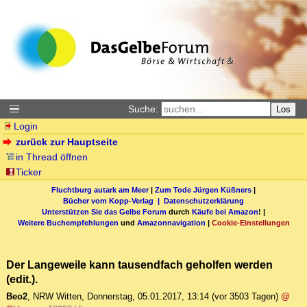
Suche:
Los
Login
zurück zur Hauptseite
in Thread öffnen
Ticker
Fluchtburg autark am Meer
|
Zum Tode Jürgen Küßners
|
Bücher vom Kopp-Verlag |
Datenschutzerklärung
Unterstützen Sie das Gelbe Forum
durch
Käufe bei Amazon
! |
Weitere Buchempfehlungen
und
Amazonnavigation
|
Cookie-Einstellungen
Der Langeweile kann tausendfach geholfen werden
(edit.).
Beo2
,
NRW Witten
,
Donnerstag, 05.01.2017, 13:14
(vor 3503 Tagen)
@