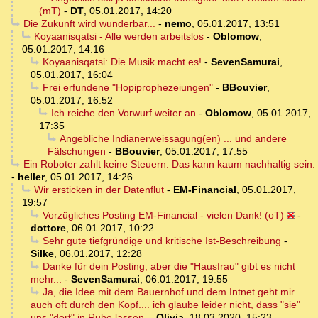
(mT)
-
DT
,
05.01.2017, 14:20
Die Zukunft wird wunderbar...
-
nemo
,
05.01.2017, 13:51
Koyaanisqatsi - Alle werden arbeitslos
-
Oblomow
,
05.01.2017, 14:16
Koyaanisqatsi: Die Musik macht es!
-
SevenSamurai
,
05.01.2017, 16:04
Frei erfundene "Hopiprophezeiungen"
-
BBouvier
,
05.01.2017, 16:52
Ich reiche den Vorwurf weiter an
-
Oblomow
,
05.01.2017,
17:35
Angebliche Indianerweissagung(en) ... und andere
Fälschungen
-
BBouvier
,
05.01.2017, 17:55
Ein Roboter zahlt keine Steuern. Das kann kaum nachhaltig sein.
-
heller
,
05.01.2017, 14:26
Wir ersticken in der Datenflut
-
EM-Financial
,
05.01.2017,
19:57
Vorzügliches Posting EM-Financial - vielen Dank! (oT)
-
dottore
,
06.01.2017, 10:22
Sehr gute tiefgründige und kritische Ist-Beschreibung
-
Silke
,
06.01.2017, 12:28
Danke für dein Posting, aber die "Hausfrau" gibt es nicht
mehr...
-
SevenSamurai
,
06.01.2017, 19:55
Ja, die Idee mit dem Bauernhof und dem Intnet geht mir
auch oft durch den Kopf.... ich glaube leider nicht, dass "sie"
uns "dort" in Ruhe lassen.
-
Olivia
,
18.03.2020, 15:23