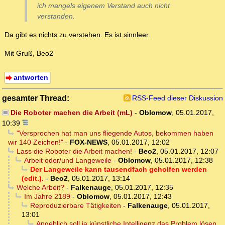
ich mangels eigenem Verstand auch nicht
verstanden.
Da gibt es nichts zu verstehen. Es ist sinnleer.
Mit Gruß, Beo2
antworten
gesamter Thread:
RSS-Feed dieser Diskussion
Die Roboter machen die Arbeit (mL)
-
Oblomow
,
05.01.2017,
10:39
"Versprochen hat man uns fliegende Autos, bekommen haben
wir 140 Zeichen!"
-
FOX-NEWS
,
05.01.2017, 12:02
Lass die Roboter die Arbeit machen!
-
Beo2
,
05.01.2017, 12:07
Arbeit oder/und Langeweile
-
Oblomow
,
05.01.2017, 12:38
Der Langeweile kann tausendfach geholfen werden
(edit.).
-
Beo2
,
05.01.2017, 13:14
Welche Arbeit?
-
Falkenauge
,
05.01.2017, 12:35
Im Jahre 2189
-
Oblomow
,
05.01.2017, 12:43
Reproduzierbare Tätigkeiten
-
Falkenauge
,
05.01.2017,
13:01
Angeblich soll ja künstliche Intelligenz das Problem lösen.