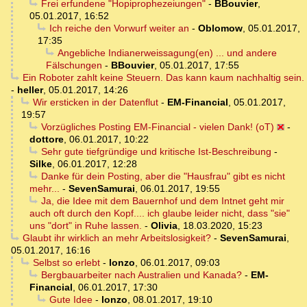
Frei erfundene "Hopiprophezeiungen"
-
BBouvier
,
05.01.2017, 16:52
Ich reiche den Vorwurf weiter an
-
Oblomow
,
05.01.2017,
17:35
Angebliche Indianerweissagung(en) ... und andere
Fälschungen
-
BBouvier
,
05.01.2017, 17:55
Ein Roboter zahlt keine Steuern. Das kann kaum nachhaltig sein.
-
heller
,
05.01.2017, 14:26
Wir ersticken in der Datenflut
-
EM-Financial
,
05.01.2017,
19:57
Vorzügliches Posting EM-Financial - vielen Dank! (oT)
-
dottore
,
06.01.2017, 10:22
Sehr gute tiefgründige und kritische Ist-Beschreibung
-
Silke
,
06.01.2017, 12:28
Danke für dein Posting, aber die "Hausfrau" gibt es nicht
mehr...
-
SevenSamurai
,
06.01.2017, 19:55
Ja, die Idee mit dem Bauernhof und dem Intnet geht mir
auch oft durch den Kopf.... ich glaube leider nicht, dass "sie"
uns "dort" in Ruhe lassen.
-
Olivia
,
18.03.2020, 15:23
Glaubt ihr wirklich an mehr Arbeitslosigkeit?
-
SevenSamurai
,
05.01.2017, 16:16
Selbst so erlebt
-
lonzo
,
06.01.2017, 09:03
Bergbauarbeiter nach Australien und Kanada?
-
EM-
Financial
,
06.01.2017, 17:30
Gute Idee
-
lonzo
,
08.01.2017, 19:10