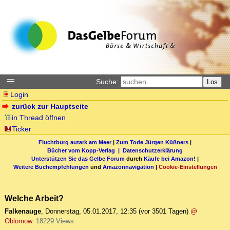
Suche:
Los
Login
zurück zur Hauptseite
in Thread öffnen
Ticker
Fluchtburg autark am Meer
|
Zum Tode Jürgen Küßners
|
Bücher vom Kopp-Verlag |
Datenschutzerklärung
Unterstützen Sie das Gelbe Forum
durch
Käufe bei Amazon
! |
Weitere Buchempfehlungen
und
Amazonnavigation
|
Cookie-Einstellungen
Welche Arbeit?
Falkenauge
,
Donnerstag, 05.01.2017, 12:35
(vor 3501 Tagen)
@
Oblomow
18229 Views