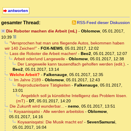
antworten
gesamter Thread:
RSS-Feed dieser Diskussion
Die Roboter machen die Arbeit (mL)
-
Oblomow
,
05.01.2017,
10:39
"Versprochen hat man uns fliegende Autos, bekommen haben
wir 140 Zeichen!"
-
FOX-NEWS
,
05.01.2017, 12:02
Lass die Roboter die Arbeit machen!
-
Beo2
,
05.01.2017, 12:07
Arbeit oder/und Langeweile
-
Oblomow
,
05.01.2017, 12:38
Der Langeweile kann tausendfach geholfen werden (edit.).
-
Beo2
,
05.01.2017, 13:14
Welche Arbeit?
-
Falkenauge
,
05.01.2017, 12:35
Im Jahre 2189
-
Oblomow
,
05.01.2017, 12:43
Reproduzierbare Tätigkeiten
-
Falkenauge
,
05.01.2017,
13:01
Angeblich soll ja künstliche Intelligenz das Problem lösen.
(mT)
-
DT
,
05.01.2017, 14:20
Die Zukunft wird wunderbar...
-
nemo
,
05.01.2017, 13:51
Koyaanisqatsi - Alle werden arbeitslos
-
Oblomow
,
05.01.2017, 14:16
Koyaanisqatsi: Die Musik macht es!
-
SevenSamurai
,
05.01.2017, 16:04