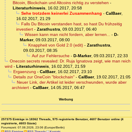
Bitcoin, Blockchain und Altcoins richtig zu verstehen
-
Literaturhinweis
,
16.02.2017, 20:58
Sehe trotzdem keinerlei Zusammenhang
-
CalBaer
,
16.02.2017, 21:29
Falls Du Bitcoin verstanden hast, so hast Du frühzeitig
investiert
-
Zarathustra
,
09.03.2017, 06:40
Wissen kann man nicht fordern, aber lernen...
-
D-
Marker
,
09.03.2017, 08:00
Knappheit von Gold 2.0 (edit)
-
Zarathustra
,
09.03.2017, 08:35
Auf zur Fehlersuche
-
D-Marker
,
09.03.2017, 22:33
Onecoin secrets revealed: Dr. Ruja Ignatova zeigt, wie man reich
wird
-
Literaturhinweis
,
16.02.2017, 21:59
Ergaenzung
-
CalBaer
,
16.02.2017, 23:10
Details zur OneCoin "blockchain"
-
CalBaer
,
19.02.2017, 21:05
Neuer Link, der Artikel ist leider verschwunden, wurde aber
archiviert
-
CalBaer
,
14.05.2017, 06:47
Werbung
257375 Einträge in 18362 Threads, 975 registrierte Benutzer, 4607 Benutzer online (4
registrierte, 4603 Gäste)
Forumszeit: 07.08.2026, 23:06 (Europe/Berlin)
RSS Einträge
RSS Threads
Kontakt