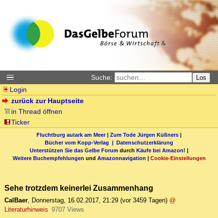
Suche:
Los
Login
zurück zur Hauptseite
in Thread öffnen
Ticker
Fluchtburg autark am Meer
|
Zum Tode Jürgen Küßners
|
Bücher vom Kopp-Verlag |
Datenschutzerklärung
Unterstützen Sie das Gelbe Forum
durch
Käufe bei Amazon
! |
Weitere Buchempfehlungen
und
Amazonnavigation
|
Cookie-Einstellungen
Sehe trotzdem keinerlei Zusammenhang
CalBaer
,
Donnerstag, 16.02.2017, 21:29
(vor 3459 Tagen)
@
Literaturhinweis
9707 Views