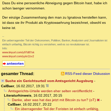
Dass Du eine persoenliche Abneigung gegen Bitcoin hast, habe ich
schon laenger vernommen.
Der einzige Zusammenhang den man zu Ignatova herstellen kann,
ist dass sie ihr Produkt als Kryptowaehrung bezeichnet, obwohl es
keine ist.
--
Ein ueberragender Teil der Oekonomen, Politiker, Banker, Analysten und Journalisten ist
einfach unfaehig, Bitcoin richtig zu verstehen, weil es so revolutionaer ist.
Info:
www.tinyurl.com/y97d87xk
www.tinyurl.com/yykr2zv2
antworten
gesamter Thread:
RSS-Feed dieser Diskussion
Suche ein Gerichtsurteil vom Amtsgericht Augsburg
-
CalBaer
,
16.02.2017, 19:31
Amtsgerichts-Urteile werden eher selten veröffentlicht
-
Literaturhinweis
,
16.02.2017, 20:15
Danke, aber was hat das jetzt mit Bitcoin zu tun? (oT)
-
CalBaer
,
16.02.2017, 20:22
Ein überragender Teil der Foristen ist einfach unfähig,