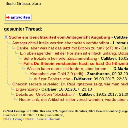
Beste Grüsse, Zara
antworten
gesamter Thread:
Suche ein Gerichtsurteil vom Amtsgericht Augsburg
-
CalBae
Amtsgerichts-Urteile werden eher selten veröffentlicht
-
Literat
Danke, aber was hat das jetzt mit Bitcoin zu tun? (oT)
-
Cal
Ein überragender Teil der Foristen ist einfach unfähig, Bitco
Sehe trotzdem keinerlei Zusammenhang
-
CalBaer
,
16.02
Falls Du Bitcoin verstanden hast, so hast Du frühzeiti
Wissen kann man nicht fordern, aber lernen...
-
D-Mark
Knappheit von Gold 2.0 (edit)
-
Zarathustra
,
09.03.20
Auf zur Fehlersuche
-
D-Marker
,
09.03.2017, 22:33
Onecoin secrets revealed: Dr. Ruja Ignatova zeigt, wie man reic
Ergaenzung
-
CalBaer
,
16.02.2017, 23:10
Details zur OneCoin "blockchain"
-
CalBaer
,
19.02.2017, 21:0
Neuer Link, der Artikel ist leider verschwunden, wurde aber a
257364 Einträge in 18362 Threads, 975 registrierte Benutzer, 3076 Benutzer online (8 regi
Forumszeit: 07.08.2026, 14:34 (Europe/Berlin)
RSS Einträge
RSS Threads
Kontakt