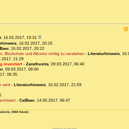
r
,
16.02.2017, 19:31
urhinweis
,
16.02.2017, 20:15
Baer
,
16.02.2017, 20:22
in, Blockchain und Altcoins richtig zu verstehen
-
Literaturhinweis
,
16.
.2017, 21:29
g investiert
-
Zarathustra
,
09.03.2017, 06:40
er
,
09.03.2017, 08:00
17, 08:35
h wird
-
Literaturhinweis
,
16.02.2017, 21:59
5
rchiviert
-
CalBaer
,
14.05.2017, 06:47
strierte, 3068 Gäste)
powered by my little forum