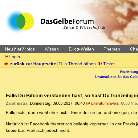
Neu hier? Infos
Wissen
Elliott-Wellen
Themen
Char
Login
zurück zur Hauptseite
in Thread öffnen
Ticker
Fluchtburg
Unterstützen Sie das Gel
Falls Du Bitcoin verstanden hast, so hast Du frühzeitig in
Zarathustra
,
Donnerstag, 09.03.2017, 06:40
@ Literaturhinweis
8853 Vie
Falls nicht, dann wohl eher nicht. Einer der ersten und einzigen, di
Natürlich ist Facebook theoretisch beliebig kopierbar. In der Praxis 
kopierbar. Praktisch jedoch nicht.