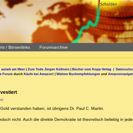
ts / Börsenlinks
Forumsarchive
 autark am Meer
|
Zum Tode Jürgen Küßners
|
Bücher vom Kopp-Verlag |
Datenschut
be Forum
durch
Käufe bei Amazon
! |
Weitere Buchempfehlungen
und
Amazonnavigat
vestiert
ws
e Gold verstanden haben, ist übrigens Dr. Paul C. Martin.
jedoch nicht. Auch die direkte Demokratie ist theoretisch beliebig in jed