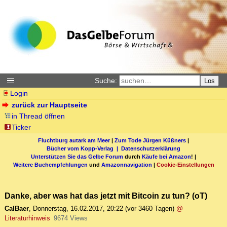
Suche:
Los
Login
zurück zur Hauptseite
in Thread öffnen
Ticker
Fluchtburg autark am Meer
|
Zum Tode Jürgen Küßners
|
Bücher vom Kopp-Verlag |
Datenschutzerklärung
Unterstützen Sie das Gelbe Forum
durch
Käufe bei Amazon
! |
Weitere Buchempfehlungen
und
Amazonnavigation
|
Cookie-Einstellungen
Danke, aber was hat das jetzt mit Bitcoin zu tun? (oT)
CalBaer
,
Donnerstag, 16.02.2017, 20:22
(vor 3460 Tagen)
@
Literaturhinweis
9674 Views