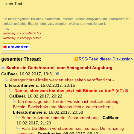
- kein Text -
--
Ein ueberragender Teil der Oekonomen, Politiker, Banker, Analysten und Journalisten ist
einfach unfaehig, Bitcoin richtig zu verstehen, weil es so revolutionaer ist.
Info:
www.tinyurl.com/y97d87xk
www.tinyurl.com/yykr2zv2
antworten
gesamter Thread:
RSS-Feed dieser Diskussion
Suche ein Gerichtsurteil vom Amtsgericht Augsburg
-
CalBaer
,
16.02.2017, 19:31
Amtsgerichts-Urteile werden eher selten veröffentlicht
-
Literaturhinweis
,
16.02.2017, 20:15
Danke, aber was hat das jetzt mit Bitcoin zu tun? (oT)
-
CalBaer
,
16.02.2017, 20:22
Ein überragender Teil der Foristen ist einfach unfähig,
Bitcoin, Blockchain und Altcoins richtig zu verstehen
-
Literaturhinweis
,
16.02.2017, 20:58
Sehe trotzdem keinerlei Zusammenhang
-
CalBaer
,
16.02.2017, 21:29
Falls Du Bitcoin verstanden hast, so hast Du frühzeitig
investiert
-
Zarathustra
,
09.03.2017, 06:40