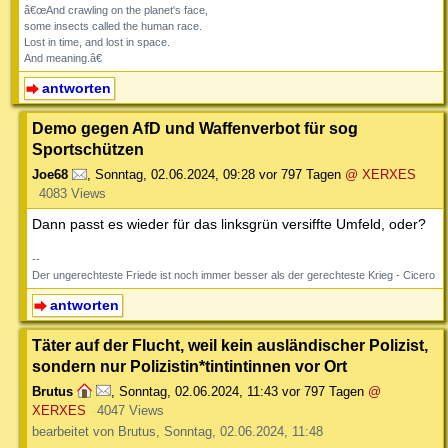
â€œAnd crawling on the planet's face,
some insects called the human race.
Lost in time, and lost in space.
And meaning.â€
antworten
Demo gegen AfD und Waffenverbot für sog
Sportschützen
Joe68
,
Sonntag, 02.06.2024, 09:28
vor 797 Tagen
@ XERXES
4083 Views
Dann passt es wieder für das linksgrün versiffte Umfeld, oder?
--
Der ungerechteste Friede ist noch immer besser als der gerechteste Krieg - Cicero
antworten
Täter auf der Flucht, weil kein ausländischer Polizist,
sondern nur Polizistin*tintintinnen vor Ort
Brutus
,
Sonntag, 02.06.2024, 11:43
vor 797 Tagen
@
XERXES
4047 Views
bearbeitet von Brutus, Sonntag, 02.06.2024, 11:48