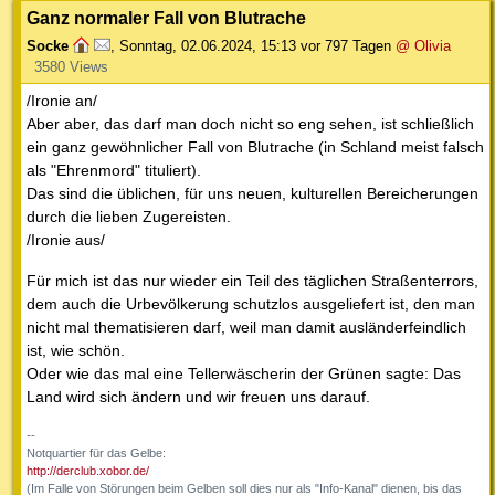
Ganz normaler Fall von Blutrache
Socke
,
Sonntag, 02.06.2024, 15:13
vor 797 Tagen
@ Olivia
3580 Views
/Ironie an/
Aber aber, das darf man doch nicht so eng sehen, ist schließlich
ein ganz gewöhnlicher Fall von Blutrache (in Schland meist falsch
als "Ehrenmord" tituliert).
Das sind die üblichen, für uns neuen, kulturellen Bereicherungen
durch die lieben Zugereisten.
/Ironie aus/
Für mich ist das nur wieder ein Teil des täglichen Straßenterrors,
dem auch die Urbevölkerung schutzlos ausgeliefert ist, den man
nicht mal thematisieren darf, weil man damit ausländerfeindlich
ist, wie schön.
Oder wie das mal eine Tellerwäscherin der Grünen sagte: Das
Land wird sich ändern und wir freuen uns darauf.
--
Notquartier für das Gelbe:
http://derclub.xobor.de/
(Im Falle von Störungen beim Gelben soll dies nur als "Info-Kanal" dienen, bis das