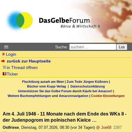
Suche:
Los
Login
zurück zur Hauptseite
in Thread öffnen
Ticker
Fluchtburg autark am Meer
|
Zum Tode Jürgen Küßners
|
Bücher vom Kopp-Verlag |
Datenschutzerklärung
Unterstützen Sie das Gelbe Forum
durch
Käufe bei Amazon
! |
Weitere Buchempfehlungen
und
Amazonnavigation
|
Cookie-Einstellungen
Am 4. Juli 1946 - 11 Monate nach dem Ende des WKs II -
der Judenpogrom im polnischen Kielce …
Ostfriese
,
Dienstag, 07.07.2026, 08:30
(vor 34 Tagen)
@ Joe68
2387