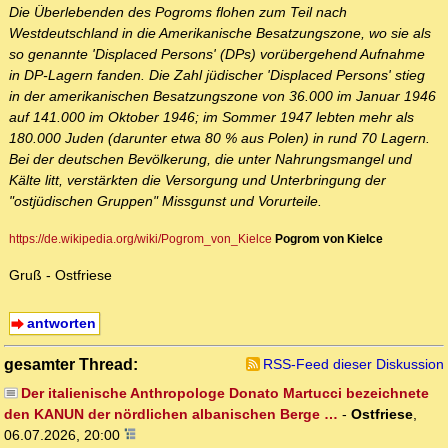
Die Überlebenden des Pogroms flohen zum Teil nach
Westdeutschland in die Amerikanische Besatzungszone, wo sie als
so genannte 'Displaced Persons' (DPs) vorübergehend Aufnahme
in DP-Lagern fanden. Die Zahl jüdischer 'Displaced Persons' stieg
in der amerikanischen Besatzungszone von 36.000 im Januar 1946
auf 141.000 im Oktober 1946; im Sommer 1947 lebten mehr als
180.000 Juden (darunter etwa 80 % aus Polen) in rund 70 Lagern.
Bei der deutschen Bevölkerung, die unter Nahrungsmangel und
Kälte litt, verstärkten die Versorgung und Unterbringung der
"ostjüdischen Gruppen" Missgunst und Vorurteile.
https://de.wikipedia.org/wiki/Pogrom_von_Kielce
Pogrom von Kielce
Gruß - Ostfriese
antworten
gesamter Thread:
RSS-Feed dieser Diskussion
Der italienische Anthropologe Donato Martucci bezeichnete
den KANUN der nördlichen albanischen Berge …
-
Ostfriese
,
06.07.2026, 20:00