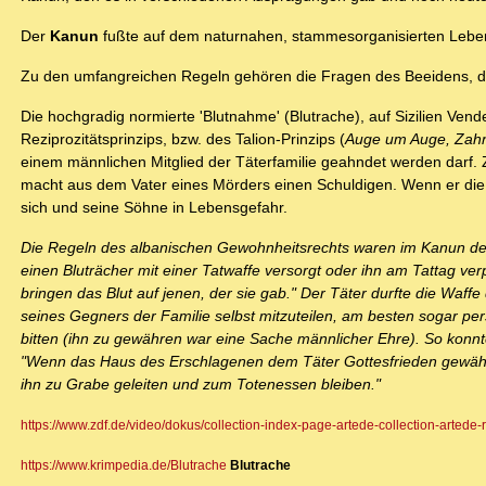
Der
Kanun
fußte auf dem naturnahen, stammesorganisierten Lebe
Zu den umfangreichen Regeln gehören die Fragen des Beeidens, de
Die hochgradig normierte 'Blutnahme' (Blutrache), auf Sizilien Vend
Reziprozitätsprinzips, bzw. des Talion-Prinzips (
Auge um Auge, Zah
einem männlichen Mitglied der Täterfamilie geahndet werden darf. 
macht aus dem Vater eines Mörders einen Schuldigen. Wenn er die Re
sich und seine Söhne in Lebensgefahr.
Die Regeln des albanischen Gewohnheitsrechts waren im Kanun des 
einen Bluträcher mit einer Tatwaffe versorgt oder ihn am Tattag ve
bringen das Blut auf jenen, der sie gab." Der Täter durfte die Waf
seines Gegners der Familie selbst mitzuteilen, am besten sogar pers
bitten (ihn zu gewähren war eine Sache männlicher Ehre). So konn
"Wenn das Haus des Erschlagenen dem Täter Gottesfrieden gewährt,
ihn zu Grabe geleiten und zum Totenessen bleiben."
https://www.zdf.de/video/dokus/collection-index-page-artede-collection-artede-
https://www.krimpedia.de/Blutrache
Blutrache