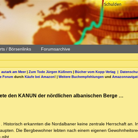
ts / Börsenlinks
Forumsarchive
 autark am Meer
|
Zum Tode Jürgen Küßners
|
Bücher vom Kopp-Verlag |
Datenschut
be Forum
durch
Käufe bei Amazon
! |
Weitere Buchempfehlungen
und
Amazonnavigat
hnete den KANUN der nördlichen albanischen Berge …
"
. Historisch erkannten die Nordalbaner keine zentrale Herrschaft an. I
haupten. Die Bergbewohner lebten nach einem eigenen Gewohnheitsre
gibt.