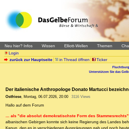
Neu hier? Infos
Wissen
Elliott-Wellen
Themen
Char
Login
zurück zur Hauptseite
in Thread öffnen
Ticker
Fluchtburg
Unterstützen Sie das Gel
Der italienische Anthropologe Donato Martucci bezeic
Ostfriese
,
Montag, 06.07.2026, 20:00
3116 Views
Hallo auf dem Forum
… als "die absolut demokratischste Form des Stammesrechts
albanischen Gebirgen konnte sich keine Regierung des Landes be
Kanun, den es in verschiedenen Ausprägungen gab und noch heute 