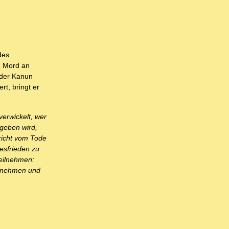
des
m Mord an
 der Kanun
t, bringt er
erwickelt, wer
egeben wird,
hricht vom Tode
tesfrieden zu
teilnehmen:
ilnehmen und