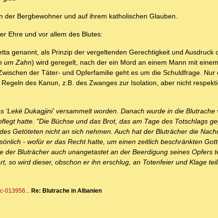
n der Bergbewohner und auf ihrem katholischen Glauben.
r Ehre und vor allem des Blutes:
etta genannt, als Prinzip der vergeltenden Gerechtigkeit und Ausdruck 
n um Zahn
) wird geregelt, nach der ein Mord an einem Mann mit eine
Zwischen der Täter- und Opferfamilie geht es um die Schuldfrage. Nur
geln des Kanun, z.B. des Zwanges zur Isolation, aber nicht respektier
'Lekë Dukagjini' versammelt worden. Danach wurde in die Blutrache v
rpflegt hatte. "Die Büchse und das Brot, das am Tage des Totschlags g
fe des Getöteten nicht an sich nehmen. Auch hat der Bluträcher die Nac
önlich - wofür er das Recht hatte, um einen zeitlich beschränkten Got
te der Bluträcher auch unangetastet an der Beerdigung seines Opfers 
 so wird dieser, obschon er ihn erschlug, an Totenfeier und Klage te
rc-013956...
Re: Blutrache in Albanien