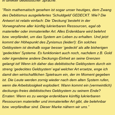
in direkter debitistischer Sprache:
“Rein mathematisch gesehen ist sogar unser heutiges, dem Zwang
des Debitismus ausgeliefertes ‘Schuldgeld’ GEDECKT. Wie? Die
Antwort ist relativ einfach: Die ‘Deckung’ besteht in der
Vorwegnahme aller künftig lukrierbaren Ressourcen, egal ob
materieller oder immaterieller Art. Alles Erdenkbare wird belehnt
bzw. verpfändet, um das System am Leben zu erhalten. Und jetzt
kommt der Höhepunkt des Zynismus (leider!): Ein solches
Geldsystem ist deshalb sogar besser ‘gedeckt’ als alle bisherigen
‘gedeckten’ Systeme. Es funktioniert auch noch, nachdem z.B. Gold
oder irgendeine andere Deckungs-Einheit an seine Grenzen
gelangt ist! Wenn ich daher das debitistische Geldsystem durch ein
streng ‘gedecktes Geldsystem’ egal welcher Art ersetze, enge ich
damit den wirtschaftlichen Spielraum ein, der im Moment gegeben
ist. Die Leute werden zornig wieder nach dem alten System rufen,
wenn die Arbeitslosigkeit explodiert. Wann kommt ein (vermeintlich)
deckungs-freies debitistisches Geldsystem zu seinem Ende?
Erraten: Wenn es zu wenige erdenkbare künftig lukrierbaren
Ressourcen materieller und immaterieller Art gibt, die belehnbar
bzw. verpfändbar sind. Dieser Marke nähern wir uns.”