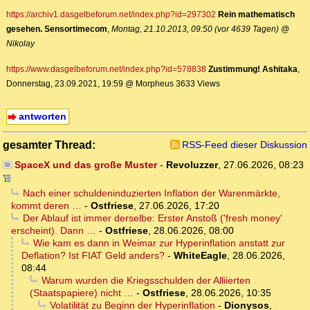
https://archiv1.dasgelbeforum.net/index.php?id=297302
Rein mathematisch
gesehen. Sensortimecom
,
Montag, 21.10.2013, 09:50 (vor 4639 Tagen) @
Nikolay
https://www.dasgelbeforum.net/index.php?id=578838
Zustimmung! Ashitaka
,
Donnerstag, 23.09.2021, 19:59 @ Morpheus 3633 Views
antworten
gesamter Thread:
RSS-Feed dieser Diskussion
SpaceX und das große Muster
-
Revoluzzer
,
27.06.2026, 08:23
Nach einer schuldeninduzierten Inflation der Warenmärkte,
kommt deren …
-
Ostfriese
,
27.06.2026, 17:20
Der Ablauf ist immer derselbe: Erster Anstoß ('fresh money'
erscheint). Dann …
-
Ostfriese
,
28.06.2026, 08:00
Wie kam es dann in Weimar zur Hyperinflation anstatt zur
Deflation? Ist FIAT Geld anders?
-
WhiteEagle
,
28.06.2026,
08:44
Warum wurden die Kriegsschulden der Alliierten
(Staatspapiere) nicht …
-
Ostfriese
,
28.06.2026, 10:35
Volatilität zu Beginn der Hyperinflation
-
Dionysos
,