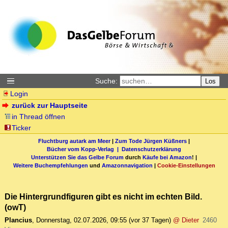
Suche:
Los
Login
zurück zur Hauptseite
in Thread öffnen
Ticker
Fluchtburg autark am Meer
|
Zum Tode Jürgen Küßners
|
Bücher vom Kopp-Verlag |
Datenschutzerklärung
Unterstützen Sie das Gelbe Forum
durch
Käufe bei Amazon
! |
Weitere Buchempfehlungen
und
Amazonnavigation
|
Cookie-Einstellungen
Die Hintergrundfiguren gibt es nicht im echten Bild.
(owT)
Plancius
,
Donnerstag, 02.07.2026, 09:55
(vor 37 Tagen)
@ Dieter
2460