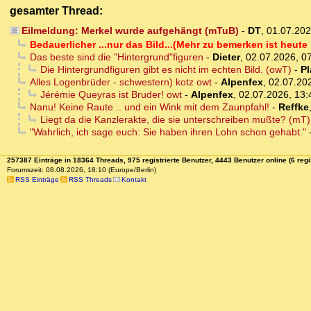
gesamter Thread:
Eilmeldung: Merkel wurde aufgehängt (mTuB)
-
DT
,
01.07.202
Bedauerlicher ...nur das Bild...(Mehr zu bemerken ist heute
Das beste sind die "Hintergrund"figuren
-
Dieter
,
02.07.2026, 0
Die Hintergrundfiguren gibt es nicht im echten Bild. (owT)
-
Pl
Alles Logenbrüder - schwestern) kotz owt
-
Alpenfex
,
02.07.202
Jérémie Queyras ist Bruder! owt
-
Alpenfex
,
02.07.2026, 13:
Nanu! Keine Raute .. und ein Wink mit dem Zaunpfahl!
-
Reffke
Liegt da die Kanzlerakte, die sie unterschreiben mußte? (mT)
"Wahrlich, ich sage euch: Sie haben ihren Lohn schon gehabt."
257387 Einträge in 18364 Threads, 975 registrierte Benutzer, 4443 Benutzer online (6 regi
Forumszeit: 08.08.2026, 18:10 (Europe/Berlin)
RSS Einträge
RSS Threads
Kontakt