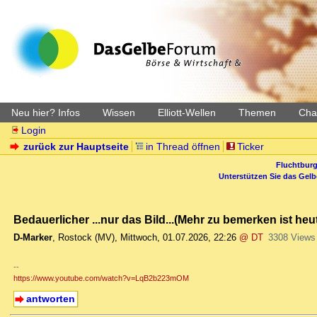
Neu hier? Infos
Wissen
Elliott-Wellen
Themen
Char
Login
zurück zur Hauptseite
in Thread öffnen
Ticker
Fluchtburg
Unterstützen Sie das Gel
Bedauerlicher ...nur das Bild...(Mehr zu bemerken ist heu
D-Marker
,
Rostock (MV)
,
Mittwoch, 01.07.2026, 22:26
@ DT
3308 Views
--
https://www.youtube.com/watch?v=LqB2b223mOM
antworten