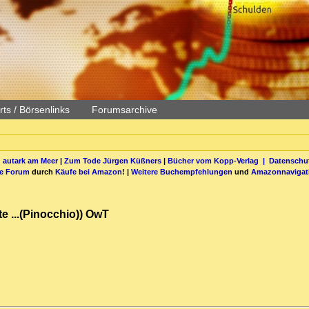
ts / Börsenlinks
Forumsarchive
 autark am Meer
|
Zum Tode Jürgen Küßners
|
Bücher vom Kopp-Verlag |
Datenschut
be Forum
durch
Käufe bei Amazon
! |
Weitere Buchempfehlungen
und
Amazonnavigat
te ...(Pinocchio)) OwT