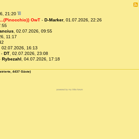
6, 21:20
 ...(Pinocchio)) OwT
-
D-Marker
,
01.07.2026, 22:26
7:55
ancius
,
02.07.2026, 09:55
6, 11:17
42
,
02.07.2026, 16:13
-
DT
,
02.07.2026, 23:08
-
Rybezahl
,
04.07.2026, 17:18
strierte, 4437 Gäste)
powered by my little forum