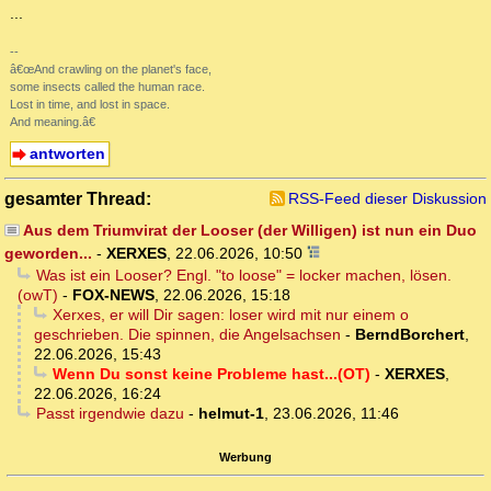
...
--
â€œAnd crawling on the planet's face,
some insects called the human race.
Lost in time, and lost in space.
And meaning.â€
antworten
gesamter Thread:
RSS-Feed dieser Diskussion
Aus dem Triumvirat der Looser (der Willigen) ist nun ein Duo
geworden...
-
XERXES
,
22.06.2026, 10:50
Was ist ein Looser? Engl. "to loose" = locker machen, lösen.
(owT)
-
FOX-NEWS
,
22.06.2026, 15:18
Xerxes, er will Dir sagen: loser wird mit nur einem o
geschrieben. Die spinnen, die Angelsachsen
-
BerndBorchert
,
22.06.2026, 15:43
Wenn Du sonst keine Probleme hast...(OT)
-
XERXES
,
22.06.2026, 16:24
Passt irgendwie dazu
-
helmut-1
,
23.06.2026, 11:46
Werbung