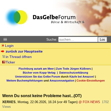
Suche:
Los
Login
zurück zur Hauptseite
in Thread öffnen
Ticker
Fluchtburg autark am Meer
|
Zum Tode Jürgen Küßners
|
Bücher vom Kopp-Verlag |
Datenschutzerklärung
Unterstützen Sie das Gelbe Forum
durch
Käufe bei Amazon
! |
Weitere Buchempfehlungen
und
Amazonnavigation
|
Cookie-Einstellungen
Wenn Du sonst keine Probleme hast...(OT)
XERXES
,
Montag, 22.06.2026, 16:24
(vor 49 Tagen)
@ FOX-NEWS
1702
Views