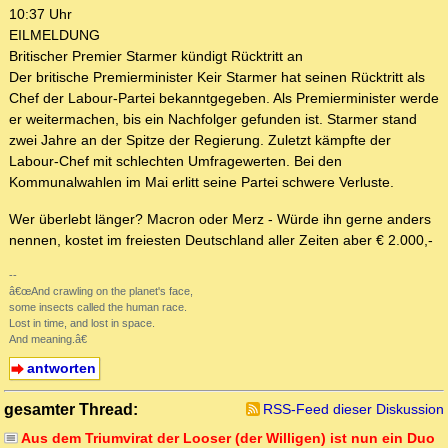
10:37 Uhr
EILMELDUNG
Britischer Premier Starmer kündigt Rücktritt an
Der britische Premierminister Keir Starmer hat seinen Rücktritt als
Chef der Labour-Partei bekanntgegeben. Als Premierminister werde
er weitermachen, bis ein Nachfolger gefunden ist. Starmer stand
zwei Jahre an der Spitze der Regierung. Zuletzt kämpfte der
Labour-Chef mit schlechten Umfragewerten. Bei den
Kommunalwahlen im Mai erlitt seine Partei schwere Verluste.
Wer überlebt länger? Macron oder Merz - Würde ihn gerne anders
nennen, kostet im freiesten Deutschland aller Zeiten aber € 2.000,-
--
â€œAnd crawling on the planet's face,
some insects called the human race.
Lost in time, and lost in space.
And meaning.â€
antworten
gesamter Thread:
RSS-Feed dieser Diskussion
Aus dem Triumvirat der Looser (der Willigen) ist nun ein Duo