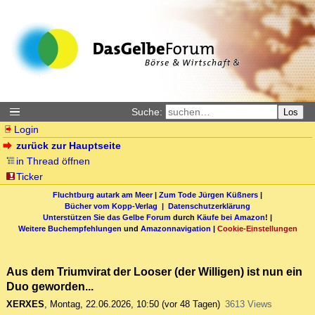
Suche:
Los
Login
zurück zur Hauptseite
in Thread öffnen
Ticker
Fluchtburg autark am Meer
|
Zum Tode Jürgen Küßners
|
Bücher vom Kopp-Verlag |
Datenschutzerklärung
Unterstützen Sie das Gelbe Forum
durch
Käufe bei Amazon
! |
Weitere Buchempfehlungen
und
Amazonnavigation
|
Cookie-Einstellungen
Aus dem Triumvirat der Looser (der Willigen) ist nun ein
Duo geworden...
XERXES
,
Montag, 22.06.2026, 10:50
(vor 48 Tagen)
3613 Views