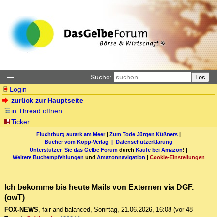
Suche:
Los
Login
zurück zur Hauptseite
in Thread öffnen
Ticker
Fluchtburg autark am Meer
|
Zum Tode Jürgen Küßners
|
Bücher vom Kopp-Verlag |
Datenschutzerklärung
Unterstützen Sie das Gelbe Forum
durch
Käufe bei Amazon
! |
Weitere Buchempfehlungen
und
Amazonnavigation
|
Cookie-Einstellungen
Ich bekomme bis heute Mails von Externen via DGF.
(owT)
FOX-NEWS
,
fair and balanced
,
Sonntag, 21.06.2026, 16:08
(vor 48