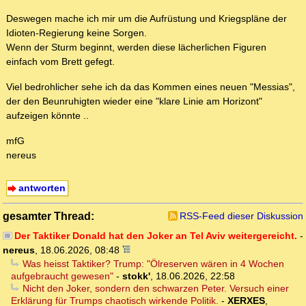
Deswegen mache ich mir um die Aufrüstung und Kriegspläne der
Idioten-Regierung keine Sorgen.
Wenn der Sturm beginnt, werden diese lächerlichen Figuren
einfach vom Brett gefegt.
Viel bedrohlicher sehe ich da das Kommen eines neuen "Messias",
der den Beunruhigten wieder eine "klare Linie am Horizont"
aufzeigen könnte ..
mfG
nereus
antworten
gesamter Thread:
RSS-Feed dieser Diskussion
Der Taktiker Donald hat den Joker an Tel Aviv weitergereicht.
-
nereus
,
18.06.2026, 08:48
Was heisst Taktiker? Trump: "Ölreserven wären in 4 Wochen
aufgebraucht gewesen"
-
stokk'
,
18.06.2026, 22:58
Nicht den Joker, sondern den schwarzen Peter. Versuch einer
Erklärung für Trumps chaotisch wirkende Politik.
-
XERXES
,