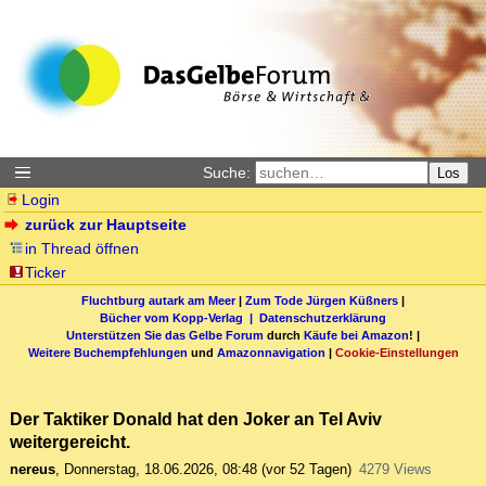
Suche:
Los
Login
zurück zur Hauptseite
in Thread öffnen
Ticker
Fluchtburg autark am Meer
|
Zum Tode Jürgen Küßners
|
Bücher vom Kopp-Verlag |
Datenschutzerklärung
Unterstützen Sie das Gelbe Forum
durch
Käufe bei Amazon
! |
Weitere Buchempfehlungen
und
Amazonnavigation
|
Cookie-Einstellungen
Der Taktiker Donald hat den Joker an Tel Aviv
weitergereicht.
nereus
,
Donnerstag, 18.06.2026, 08:48
(vor 52 Tagen)
4279 Views