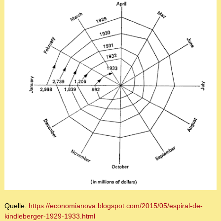
Quelle:
https://economianova.blogspot.com/2015/05/espiral-de-
kindleberger-1929-1933.html