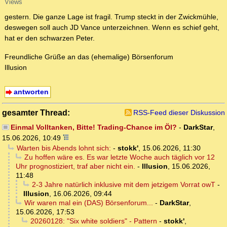
Views
gestern. Die ganze Lage ist fragil. Trump steckt in der Zwickmühle,
deswegen soll auch JD Vance unterzeichnen. Wenn es schief geht,
hat er den schwarzen Peter.
Freundliche Grüße an das (ehemalige) Börsenforum
Illusion
antworten
gesamter Thread:
RSS-Feed dieser Diskussion
Einmal Volltanken, Bitte! Trading-Chance im Öl?
-
DarkStar
,
15.06.2026, 10:49
Warten bis Abends lohnt sich:
-
stokk'
,
15.06.2026, 11:30
Zu hoffen wäre es. Es war letzte Woche auch täglich vor 12
Uhr prognostiziert, traf aber nicht ein.
-
Illusion
,
15.06.2026,
11:48
2-3 Jahre natürlich inklusive mit dem jetzigem Vorrat owT
-
Illusion
,
16.06.2026, 09:44
Wir waren mal ein (DAS) Börsenforum...
-
DarkStar
,
15.06.2026, 17:53
20260128: "Six white soldiers" - Pattern
-
stokk'
,