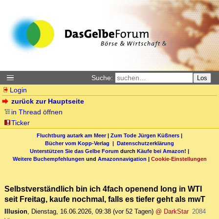
Suche:
Los
Login
zurück zur Hauptseite
in Thread öffnen
Ticker
Fluchtburg autark am Meer
|
Zum Tode Jürgen Küßners
|
Bücher vom Kopp-Verlag |
Datenschutzerklärung
Unterstützen Sie das Gelbe Forum
durch
Käufe bei Amazon
! |
Weitere Buchempfehlungen
und
Amazonnavigation
|
Cookie-Einstellungen
Selbstverständlich bin ich 4fach openend long in WTI
seit Freitag, kaufe nochmal, falls es tiefer geht als mwT
Illusion
,
Dienstag, 16.06.2026, 09:38
(vor 52 Tagen)
@ DarkStar
2084