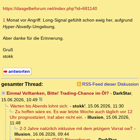
https://dasgelbeforum.net/index.php?id=681140
1
Monat vor Angriff. Long-Signal gefühlt schon ewig her, aufgrund
Hyper-Novelty
-Umgebung.
Aber danke für die Erinnerung.
Gruß
stokk
antworten
gesamter Thread:
RSS-Feed dieser Diskussion
Einmal Volltanken, Bitte! Trading-Chance im Öl?
-
DarkStar
,
15.06.2026, 10:49
Warten bis Abends lohnt sich:
-
stokk'
,
15.06.2026, 11:30
Zu hoffen wäre es. Es war letzte Woche auch täglich vor 12
Uhr prognostiziert, traf aber nicht ein.
-
Illusion
,
15.06.2026,
11:48
2-3 Jahre natürlich inklusive mit dem jetzigem Vorrat owT
-
Illusion
,
16.06.2026, 09:44
Wir waren mal ein (DAS) Börsenforum...
-
DarkStar
,