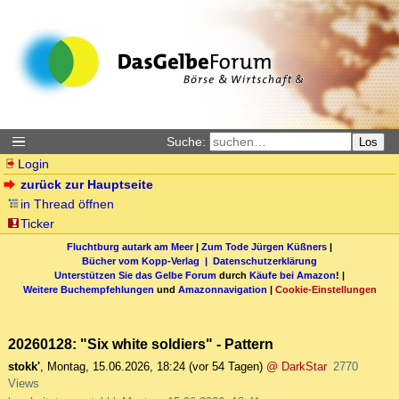
Suche:
Los
Login
zurück zur Hauptseite
in Thread öffnen
Ticker
Fluchtburg autark am Meer
|
Zum Tode Jürgen Küßners
|
Bücher vom Kopp-Verlag |
Datenschutzerklärung
Unterstützen Sie das Gelbe Forum
durch
Käufe bei Amazon
! |
Weitere Buchempfehlungen
und
Amazonnavigation
|
Cookie-Einstellungen
20260128: "Six white soldiers" - Pattern
stokk'
,
Montag, 15.06.2026, 18:24
(vor 54 Tagen)
@ DarkStar
2770
Views