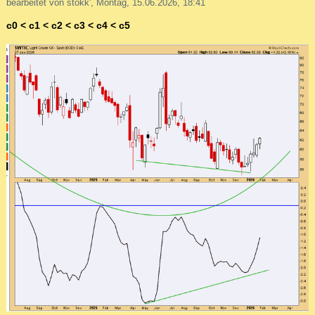
bearbeitet von stokk', Montag, 15.06.2026, 18:41
c0 < c1 < c2 < c3 < c4 < c5