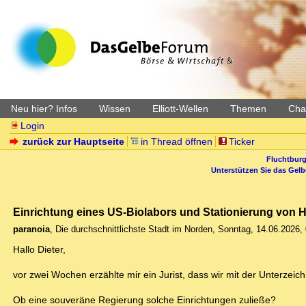
Neu hier? Infos
Wissen
Elliott-Wellen
Themen
Char
Login
zurück zur Hauptseite
in Thread öffnen
Ticker
Fluchtburg
Unterstützen Sie das Gel
Einrichtung eines US-Biolabors und Stationierung von 
paranoia
,
Die durchschnittlichste Stadt im Norden
,
Sonntag, 14.06.2026,
Hallo Dieter,
vor zwei Wochen erzählte mir ein Jurist, dass wir mit der Unterzei
Ob eine souveräne Regierung solche Einrichtungen zuließe?