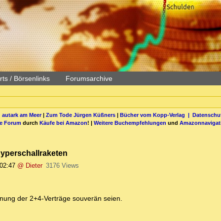
ts / Börsenlinks
Forumsarchive
 autark am Meer
|
Zum Tode Jürgen Küßners
|
Bücher vom Kopp-Verlag |
Datenschut
be Forum
durch
Käufe bei Amazon
! |
Weitere Buchempfehlungen
und
Amazonnavigat
Hyperschallraketen
 02:47
@ Dieter
3176 Views
chnung der 2+4-Verträge souverän seien.