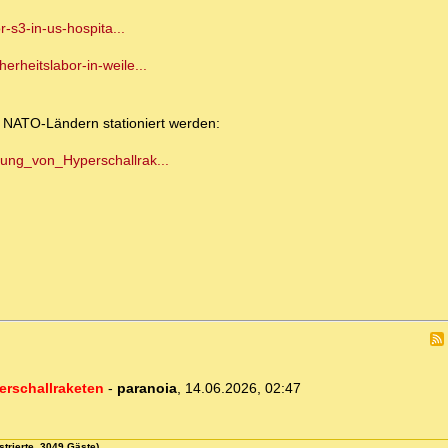
r-s3-in-us-hospita...
rheitslabor-in-weile...
n NATO-Ländern stationiert werden:
rung_von_Hyperschallrak...
erschallraketen
-
paranoia
,
14.06.2026, 02:47
strierte, 3049 Gäste)