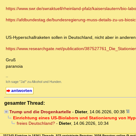
https://www.swr.de/swraktuell/rheinland-pfalz/kaiserslautern/bio-labo
https://afdbundestag.de/bundesregierung-muss-details-zu-us-biosiche
US-Hyperschallraketen sollen in Deutschland, nicht aber in andere
https://www.researchgate.net/publication/387527761_Die_Stationie
Gruß
paranoia
--
Ich sage "Ja!" zu Alkohol und Hunden.
antworten
gesamter Thread:
Trump und die Drogenkartelle
-
Dieter
,
14.06.2026, 00:38
Einrichtung eines US-Biolabors und Stationierung von Hyp
freies Deutschland?
-
Dieter
,
14.06.2026, 10:34
257345 Einträge in 18361 Threads, 975 registrierte Benutzer, 3058 Benutzer online (9 regi