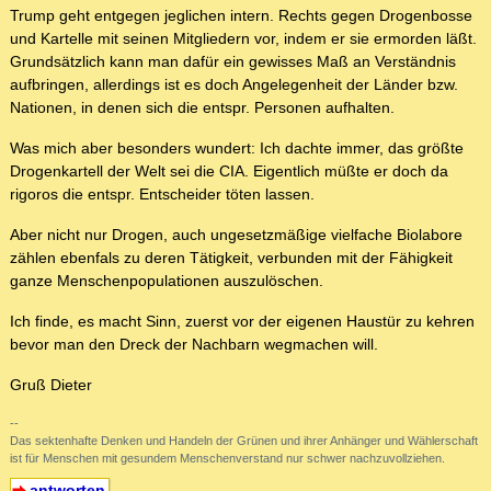
Trump geht entgegen jeglichen intern. Rechts gegen Drogenbosse
und Kartelle mit seinen Mitgliedern vor, indem er sie ermorden läßt.
Grundsätzlich kann man dafür ein gewisses Maß an Verständnis
aufbringen, allerdings ist es doch Angelegenheit der Länder bzw.
Nationen, in denen sich die entspr. Personen aufhalten.
Was mich aber besonders wundert: Ich dachte immer, das größte
Drogenkartell der Welt sei die CIA. Eigentlich müßte er doch da
rigoros die entspr. Entscheider töten lassen.
Aber nicht nur Drogen, auch ungesetzmäßige vielfache Biolabore
zählen ebenfals zu deren Tätigkeit, verbunden mit der Fähigkeit
ganze Menschenpopulationen auszulöschen.
Ich finde, es macht Sinn, zuerst vor der eigenen Haustür zu kehren
bevor man den Dreck der Nachbarn wegmachen will.
Gruß Dieter
--
Das sektenhafte Denken und Handeln der Grünen und ihrer Anhänger und Wählerschaft
ist für Menschen mit gesundem Menschenverstand nur schwer nachzuvollziehen.
antworten