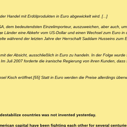
der Handel mit Erdölprodukten in Euro abgewickelt wird. [...]
SA, dem bedeutendsten Einzelimporteur, auszuweichen, aber auch, u
ige Länder eine Abkehr vom US-Dollar und einen Wechsel zum Euro in 
lte während der letzten Jahre der Herrschaft Saddam Husseins zum Eu
it der Absicht, ausschließlich in Euro zu handeln. In der Folge wurde 
Im Juli 2007 forderte die iranische Regierung von ihren Kunden, dass 
sel Kisch eröffnet.[55] Statt in Euro werden die Preise allerdings über
destabilize countries was not invented yesterday.
erican capital have been fighting each other for several centurie