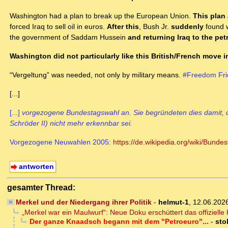
Washington had a plan to break up the European Union.
This plan
forced Iraq to sell oil in euros.
After this
, Bush Jr.
suddenly
found w
the government of Saddam Hussein
and returning Iraq to the pet
Washington did not particularly like this British/French move in
“Vergeltung” was needed, not only by military means.
#Freedom Fri
[...]
[...]
vorgezogene Bundestagswahl an. Sie begründeten dies damit, d
Schröder II) nicht mehr erkennbar sei.
Vorgezogene Neuwahlen 2005:
https://de.wikipedia.org/wiki/Bund
antworten
gesamter Thread:
Merkel und der Niedergang ihrer Politik
-
helmut-1
,
12.06.202
„Merkel war ein Maulwurf“: Neue Doku erschüttert das offizielle
Der ganze Knaadsch begann mit dem "Petroeuro"...
-
sto