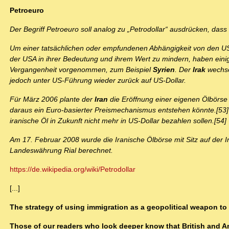
Petroeuro
Der Begriff Petroeuro soll analog zu „Petrodollar“ ausdrücken, dass 
Um einer tatsächlichen oder empfundenen Abhängigkeit von den U
der USA in ihrer Bedeutung und ihrem Wert zu mindern, haben ein
Vergangenheit vorgenommen, zum Beispiel
Syrien
. Der
Irak
wechse
jedoch unter US-Führung wieder zurück auf US-Dollar.
Für März 2006 plante der
Iran
die Eröffnung einer eigenen Ölbörse m
daraus ein Euro-basierter Preismechanismus entstehen könnte.[53] 
iranische Öl in Zukunft nicht mehr in US-Dollar bezahlen sollen.[54]
Am 17. Februar 2008 wurde die Iranische Ölbörse mit Sitz auf der In
Landeswährung Rial berechnet.
https://de.wikipedia.org/wiki/Petrodollar
[...]
The strategy of using immigration as a geopolitical weapon to 
Those of our readers who look deeper know that British and Am