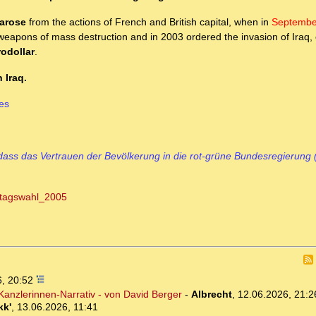
 arose
from the actions of French and British capital, when in
Septembe
eapons of mass destruction and in 2003 ordered the invasion of Iraq,
rodollar
.
 Iraq.
es
ass das Vertrauen der Bevölkerung in die rot-grüne Bundesregierung 
estagswahl_2005
6, 20:52
 Kanzlerinnen-Narrativ - von David Berger
-
Albrecht
,
12.06.2026, 21:2
kk'
,
13.06.2026, 11:41