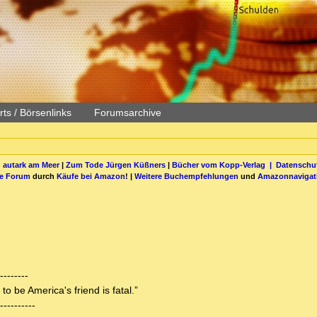
ts / Börsenlinks
Forumsarchive
 autark am Meer
|
Zum Tode Jürgen Küßners
|
Bücher vom Kopp-Verlag |
Datenschut
be Forum
durch
Käufe bei Amazon
! |
Weitere Buchempfehlungen
und
Amazonnavigat
---------
 be America's friend is fatal.”
-----------