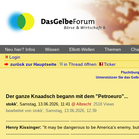
Neu hier? Infos
Wissen
Elliott-Wellen
Themen
Char
Login
zurück zur Hauptseite
in Thread öffnen
Ticker
Fluchtburg
Unterstützen Sie das Gel
Der ganze Knaadsch begann mit dem "Petroeuro"...
stokk'
,
Samstag, 13.06.2026, 11:41
@ Albrecht
2518 Views
bearbeitet von stokk', Samstag, 13.06.2026, 12:39
----------------------------------------- -------------------------------------------
Henry Kissinger:
“It may be dangerous to be America's enemy, but to
----------------------------------------- -------------------------------------------