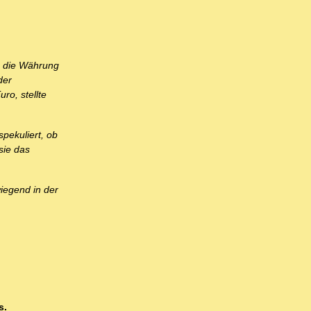
m die Währung
der
ro, stellte
spekuliert, ob
sie das
wiegend in der
s.