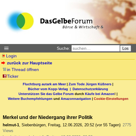
Suche:
Los
Login
zurück zur Hauptseite
in Thread öffnen
Ticker
Fluchtburg autark am Meer
|
Zum Tode Jürgen Küßners
|
Bücher vom Kopp-Verlag |
Datenschutzerklärung
Unterstützen Sie das Gelbe Forum
durch
Käufe bei Amazon
! |
Weitere Buchempfehlungen
und
Amazonnavigation
|
Cookie-Einstellungen
Merkel und der Niedergang ihrer Politik
helmut-1
,
Siebenbürgen
,
Freitag, 12.06.2026, 20:52
(vor 55 Tagen)
2775
Views