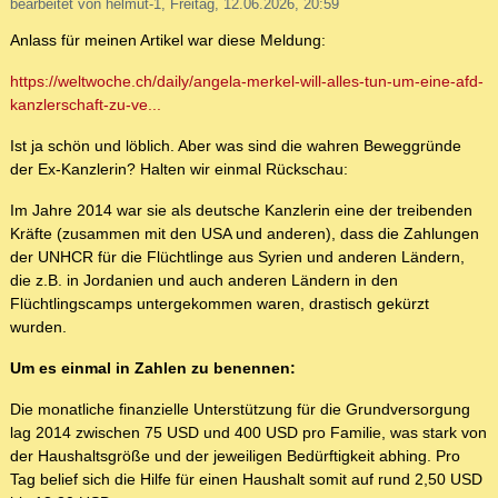
bearbeitet von helmut-1, Freitag, 12.06.2026, 20:59
Anlass für meinen Artikel war diese Meldung:
https://weltwoche.ch/daily/angela-merkel-will-alles-tun-um-eine-afd-
kanzlerschaft-zu-ve...
Ist ja schön und löblich. Aber was sind die wahren Beweggründe
der Ex-Kanzlerin? Halten wir einmal Rückschau:
Im Jahre 2014 war sie als deutsche Kanzlerin eine der treibenden
Kräfte (zusammen mit den USA und anderen), dass die Zahlungen
der UNHCR für die Flüchtlinge aus Syrien und anderen Ländern,
die z.B. in Jordanien und auch anderen Ländern in den
Flüchtlingscamps untergekommen waren, drastisch gekürzt
wurden.
Um es einmal in Zahlen zu benennen:
Die monatliche finanzielle Unterstützung für die Grundversorgung
lag 2014 zwischen 75 USD und 400 USD pro Familie, was stark von
der Haushaltsgröße und der jeweiligen Bedürftigkeit abhing. Pro
Tag belief sich die Hilfe für einen Haushalt somit auf rund 2,50 USD